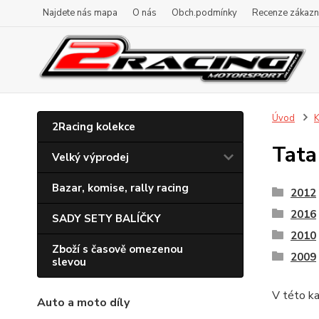
Najdete nás mapa
O nás
Obch.podmínky
Recenze zákazn
Úvod
K
2Racing kolekce
Tata
Velký výprodej
Bazar, komise, rally racing
2012
2016
SADY SETY BALÍČKY
2010
Zboží s časově omezenou
2009
slevou
V této ka
Auto a moto díly