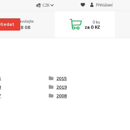
Přihlášení
CZK
 si rady? Zavolejte.
0
ks
Hledat
za
0 Kč
 608 08 18 08
4
2015
8
2019
7
2008