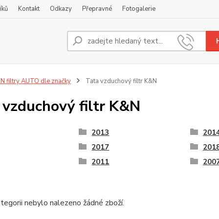
íků
Kontakt
Odkazy
Přepravné
Fotogalerie
Nevíte
+420
N filtry AUTO dle značky
Tata vzduchový filtr K&N
 vzduchový filtr K&N
2013
201
2017
201
2011
200
tegorii nebylo nalezeno žádné zboží.