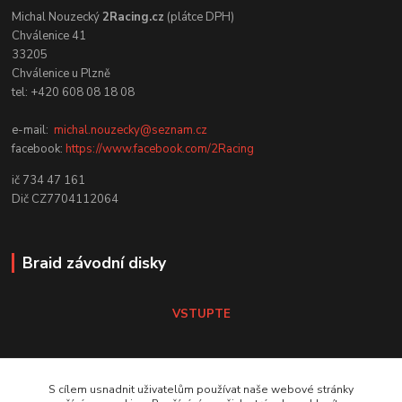
Michal Nouzecký
2Racing.cz
(plátce DPH)
Chválenice 41
33205
Chválenice u Plzně
tel: +420 608 08 18 08
e-mail:
michal.nouzecky@seznam.cz
facebook:
https://www.facebook.com/2Racing
ič 734 47 161
Dič CZ7704112064
Braid závodní disky
VSTUPTE
Koni tlumiče
S cílem usnadnit uživatelům používat naše webové stránky