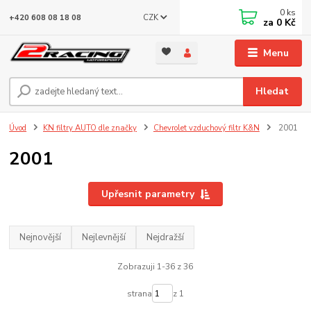
0
ks
CZK
+420 608 08 18 08
za
0 Kč
Menu
Hledat
Úvod
KN filtry AUTO dle značky
Chevrolet vzduchový filtr K&N
2001
2001
Upřesnit parametry
Nejnovější
Nejlevnější
Nejdražší
Zobrazuji 1-36 z 36
strana
z 1