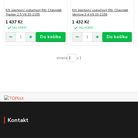
KN sportovní vzduchový filtr Chevrolet
KN sportovní vzduchový filtr Chevrolet
Tracker 2.5 V6 33-2155
Venture 3.4 V6 33-2156
1 637 Kč
1 432 Kč
SKLADEM
SKLADEM
Do košíku
Do košíku
strana
z 1
Kontakt