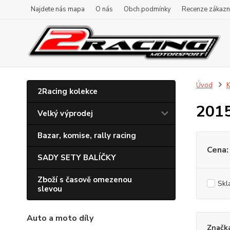
Najdete nás mapa
O nás
Obch.podmínky
Recenze zákazn
Úvod
K
2Racing kolekce
201
Velký výprodej
Bazar, komise, rally racing
Cena:
SADY SETY BALÍČKY
Zboží s časově omezenou
Skl
slevou
Auto a moto díly
Značk