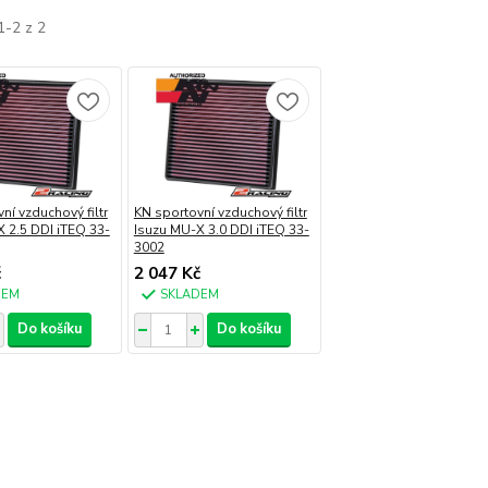
1-2 z 2
ní vzduchový filtr
KN sportovní vzduchový filtr
 2.5 DDI iTEQ 33-
Isuzu MU-X 3.0 DDI iTEQ 33-
3002
č
2 047 Kč
DEM
SKLADEM
Do košíku
Do košíku