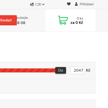
Přihlášení
CZK
 si rady? Zavolejte.
0
ks
Hledat
za
0 Kč
 608 08 18 08
Do
Kč