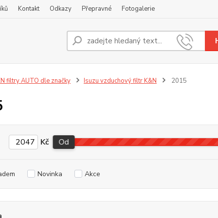
íků
Kontakt
Odkazy
Přepravné
Fotogalerie
Nevíte
+420
N filtry AUTO dle značky
Isuzu vzduchový filtr K&N
2015
5
Kč
Od
adem
Novinka
Akce
a