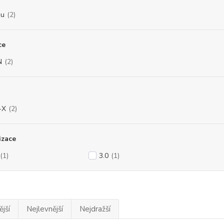
zu
(2)
ce
N
(2)
-X
(2)
izace
(1)
3.0
(1)
jší
Nejlevnější
Nejdražší