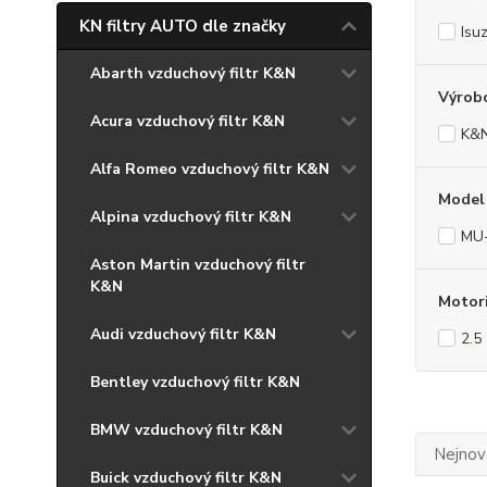
KN filtry AUTO dle značky
Isu
Abarth vzduchový filtr K&N
Výrob
Acura vzduchový filtr K&N
K&
Alfa Romeo vzduchový filtr K&N
Model
Alpina vzduchový filtr K&N
MU
Aston Martin vzduchový filtr
K&N
Motor
Audi vzduchový filtr K&N
2.5
Bentley vzduchový filtr K&N
BMW vzduchový filtr K&N
Nejnově
Buick vzduchový filtr K&N