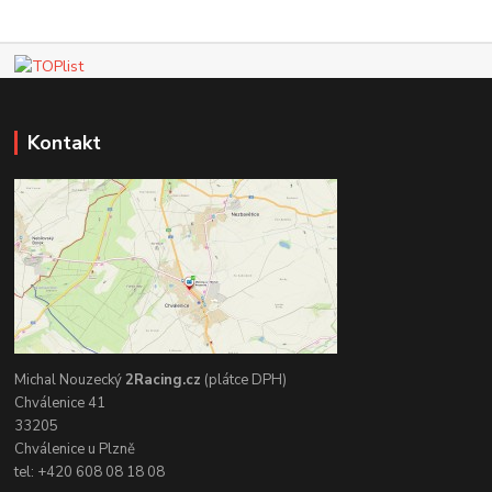
Kontakt
Michal Nouzecký
2Racing.cz
(plátce DPH)
Chválenice 41
33205
Chválenice u Plzně
tel: +420 608 08 18 08