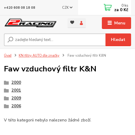
0
ks
CZK
+420 608 08 18 08
za
0 Kč
Menu
Hledat
Úvod
KN filtry AUTO dle značky
Faw vzduchový filtr K&N
Faw vzduchový filtr K&N
2000
2001
2009
2006
V této kategorii nebylo nalezeno žádné zboží.