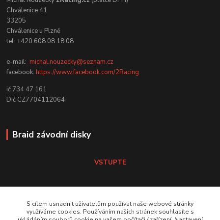
Michal Nouzecký
2Racing.cz
(plátce DPH)
Chválenice 41
33205
Chválenice u Plzně
tel: +420 608 08 18 08
e-mail:
michal.nouzecky@seznam.cz
facebook:
https://www.facebook.com/2Racing
ič 734 47 161
Dič CZ7704112064
Braid závodní disky
VSTUPTE
Koni tlumiče
S cílem usnadnit uživatelům používat naše webové stránky
využíváme cookies. Používáním našich stránek souhlasíte s
ukládáním souborů cookie na vašem počítači / zařízení. Nastavení