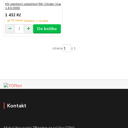
KN sportovní vzduchový filtr Citroen Visa
1.6 E-9000
1 432 Kč
Do týdne
Do košíku
strana
z 1
Kontakt