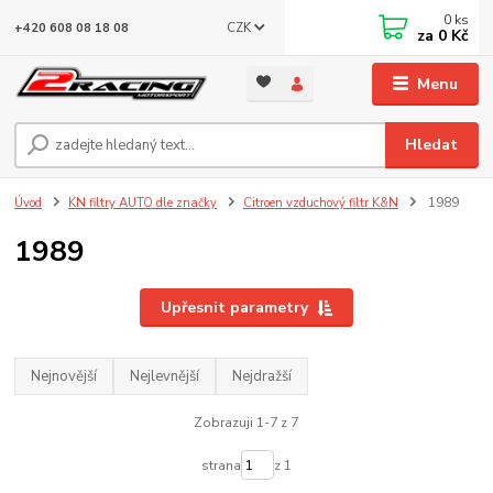
0
ks
CZK
+420 608 08 18 08
za
0 Kč
Menu
Hledat
Úvod
KN filtry AUTO dle značky
Citroen vzduchový filtr K&N
1989
1989
Upřesnit parametry
Nejnovější
Nejlevnější
Nejdražší
Zobrazuji 1-7 z 7
strana
z 1