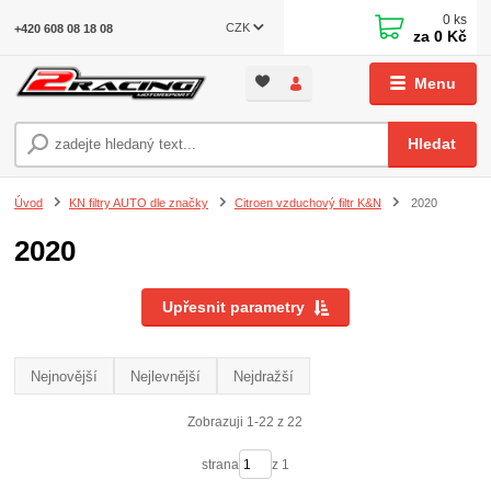
0
ks
CZK
+420 608 08 18 08
za
0 Kč
Menu
Hledat
Úvod
KN filtry AUTO dle značky
Citroen vzduchový filtr K&N
2020
2020
Upřesnit parametry
Nejnovější
Nejlevnější
Nejdražší
Zobrazuji 1-22 z 22
strana
z 1