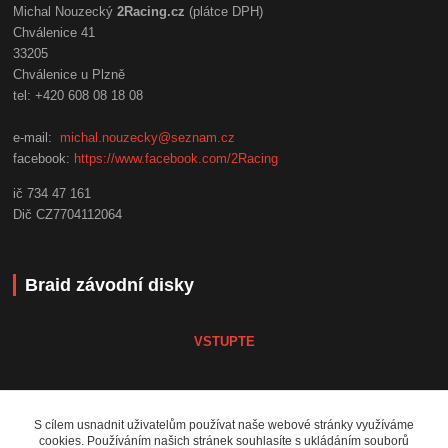
Michal Nouzecký
2Racing.cz
(plátce DPH)
Chválenice 41
33205
Chválenice u Plzně
tel: +420 608 08 18 08
e-mail:
michal.nouzecky@seznam.cz
facebook:
https://www.facebook.com/2Racing
ič 734 47 161
Dič CZ7704112064
Braid závodní disky
VSTUPTE
Koni tlumiče
S cílem usnadnit uživatelům používat naše webové stránky využíváme
cookies. Používáním našich stránek souhlasíte s ukládáním souborů