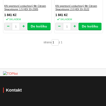
KN sportovní vzduchový filtr Citroen
KN sportovní vzduchový filtr Citroen
Spacetourer 1.5 HDI 33-2305
Spacetourer 2.0 HDI 33-3122
1 841 Kč
1 841 Kč
SKLADEM
SKLADEM
Do košíku
Do košíku
strana
z 1
Kontakt