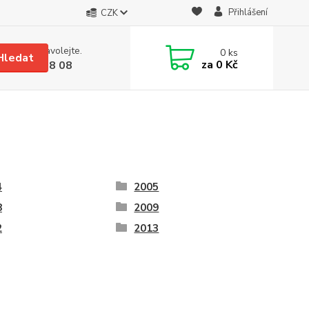
Přihlášení
CZK
 si rady? Zavolejte.
0
ks
Hledat
za
0 Kč
 608 08 18 08
4
2005
8
2009
2
2013