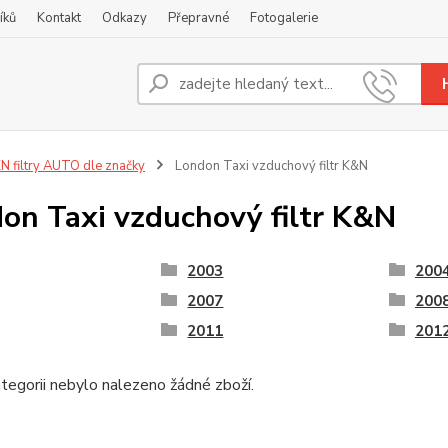
íků
Kontakt
Odkazy
Přepravné
Fotogalerie
Nevíte
+420
N filtry AUTO dle značky
London Taxi vzduchový filtr K&N
on Taxi vzduchový filtr K&N
2003
200
2007
200
2011
201
tegorii nebylo nalezeno žádné zboží.