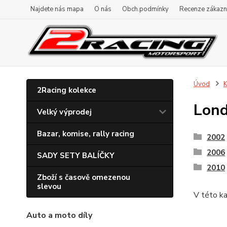
Najdete nás mapa
O nás
Obch.podmínky
Recenze zákazn
Úvod
K
2Racing kolekce
Lond
Velký výprodej
Bazar, komise, rally racing
2002
2006
SADY SETY BALÍČKY
2010
Zboží s časově omezenou
slevou
V této ka
Auto a moto díly