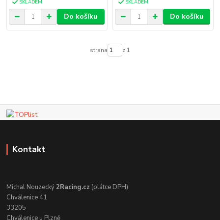
SKLADEM
SKLADEM
Do košíku
Do košíku
strana
z 1
Kontakt
Michal Nouzecký
2Racing.cz
(plátce DPH)
Chválenice 41
33205
Chválenice u Plzně