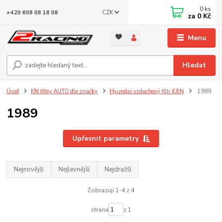
0
ks
CZK
+420 608 08 18 08
za
0 Kč
Menu
Hledat
Úvod
KN filtry AUTO dle značky
Hyundai vzduchový filtr K&N
1989
1989
Upřesnit parametry
Nejnovější
Nejlevnější
Nejdražší
Zobrazuji 1-4 z 4
strana
z 1