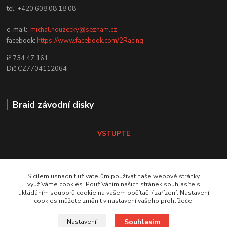
tel: +420 608 08 18 08
e-mail:
michal.nouzecky@seznam.cz
facebook:
https://www.facebook.com/2Racing
ič 734 47 161
Dič CZ7704112064
Braid závodní disky
VSTUPTE
Koni tlumiče
S cílem usnadnit uživatelům používat naše webové stránky
využíváme cookies. Používáním našich stránek souhlasíte s
ukládáním souborů cookie na vašem počítači / zařízení. Nastavení
VSTUPTE Koni tlumiče
cookies můžete změnit v nastavení vašeho prohlížeče.
Souhlasím
Nastavení