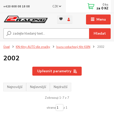
0
ks
CZK
+420 608 08 18 08
za
0 Kč
Menu
Hledat
Úvod
KN filtry AUTO dle značky
Isuzu vzduchový filtr K&N
2002
2002
Upřesnit parametry
Nejnovější
Nejlevnější
Nejdražší
Zobrazuji 1-7 z 7
strana
z 1