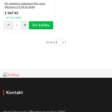
KN sportovní vzduchový filtr Isuzu
Vehicross 3.5 V6 33-2064
2 047 Kč
SKLADEM
Do košíku
strana
z 1
Kontakt