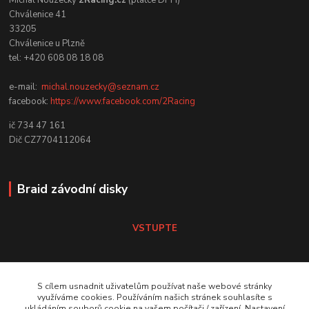
Michal Nouzecký
2Racing.cz
(plátce DPH)
Chválenice 41
33205
Chválenice u Plzně
tel: +420 608 08 18 08
e-mail:
michal.nouzecky@seznam.cz
facebook:
https://www.facebook.com/2Racing
ič 734 47 161
Dič CZ7704112064
Braid závodní disky
VSTUPTE
Koni tlumiče
S cílem usnadnit uživatelům používat naše webové stránky
využíváme cookies. Používáním našich stránek souhlasíte s
ukládáním souborů cookie na vašem počítači / zařízení. Nastavení