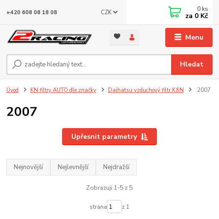
0
ks
CZK
+420 608 08 18 08
za
0 Kč
Menu
Hledat
Úvod
KN filtry AUTO dle značky
Daihatsu vzduchový filtr K&N
2007
2007
Upřesnit parametry
Nejnovější
Nejlevnější
Nejdražší
Zobrazuji 1-5 z 5
strana
z 1