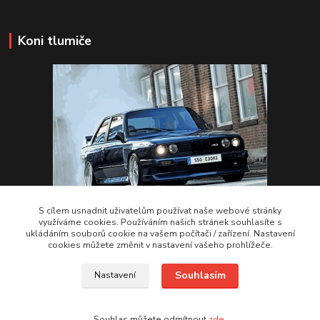
Koni tlumiče
S cílem usnadnit uživatelům používat naše webové stránky
využíváme cookies. Používáním našich stránek souhlasíte s
ukládáním souborů cookie na vašem počítači / zařízení. Nastavení
VSTUPTE Koni tlumiče
cookies můžete změnit v nastavení vašeho prohlížeče.
Souhlasím
Nastavení
by 2Racing.cz 2012-2026
Souhlas můžete odmítnout
zde
.