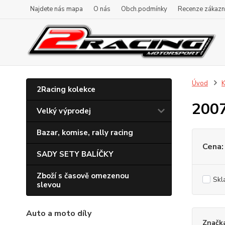
Najdete nás mapa
O nás
Obch.podmínky
Recenze zákazn
Úvod
K
2Racing kolekce
200
Velký výprodej
Bazar, komise, rally racing
Cena:
SADY SETY BALÍČKY
Zboží s časově omezenou
Skl
slevou
Auto a moto díly
Značk