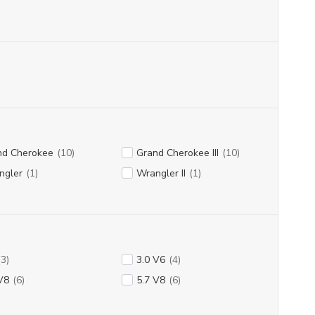
nd Cherokee
(10)
Grand Cherokee III
(10)
ngler
(1)
Wrangler II
(1)
(3)
3.0 V6
(4)
V8
(6)
5.7 V8
(6)