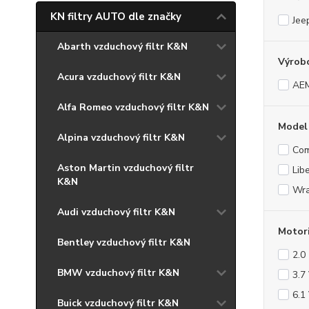
KN filtry AUTO dle značky
Jee
Abarth vzduchový filtr K&N
Výrob
Acura vzduchový filtr K&N
AE
Alfa Romeo vzduchový filtr K&N
Model
Alpina vzduchový filtr K&N
Co
Aston Martin vzduchový filtr
Lib
K&N
Wra
Audi vzduchový filtr K&N
Motor
Bentley vzduchový filtr K&N
2.0
BMW vzduchový filtr K&N
3.7
6.1
Buick vzduchový filtr K&N