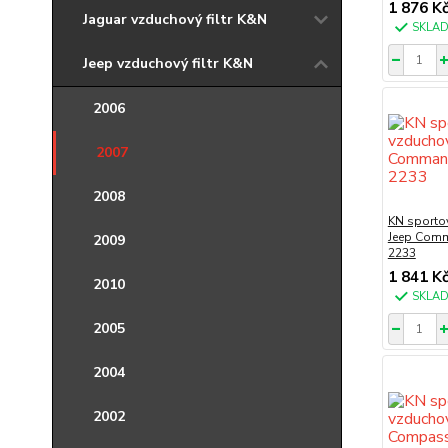
1 876 K
Jaguar vzduchový filtr K&N
SKLA
Jeep vzduchový filtr K&N
2006
2007
2008
KN sportov
Jeep Comm
2009
2233
1 841 K
2010
SKLA
2005
2004
2002