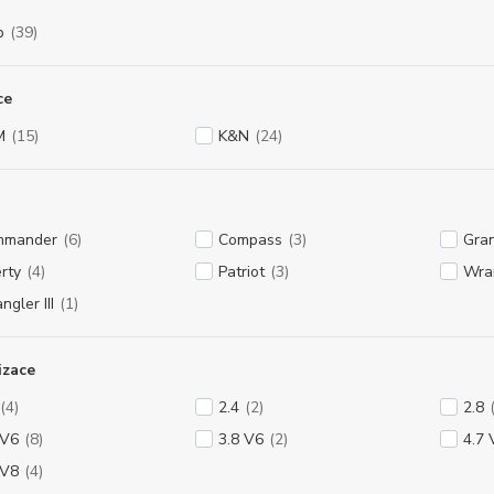
p
(39)
ce
M
(15)
K&N
(24)
mmander
(6)
Compass
(3)
Gra
erty
(4)
Patriot
(3)
Wra
ngler III
(1)
izace
(4)
2.4
(2)
2.8
 V6
(8)
3.8 V6
(2)
4.7 
 V8
(4)