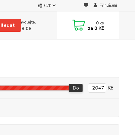
Přihlášení
CZK
 si rady? Zavolejte.
0
ks
Hledat
za
0 Kč
 608 08 18 08
Do
Kč