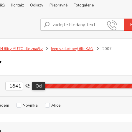
íků
Kontakt
Odkazy
Přepravné
Fotogalerie
Nevíte
+420
N filtry AUTO dle značky
Jeep vzduchový filtr K&N
2007
7
Kč
Od
adem
Novinka
Akce
a