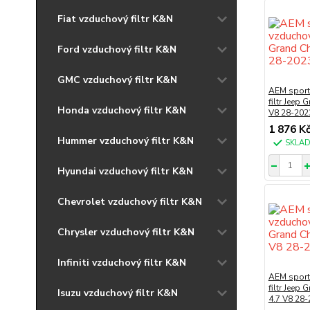
Fiat vzduchový filtr K&N
Ford vzduchový filtr K&N
GMC vzduchový filtr K&N
AEM sport
filtr Jeep 
Honda vzduchový filtr K&N
V8 28-202
1 876 K
Hummer vzduchový filtr K&N
SKLA
Hyundai vzduchový filtr K&N
Chevrolet vzduchový filtr K&N
Chrysler vzduchový filtr K&N
Infiniti vzduchový filtr K&N
AEM sport
filtr Jeep 
Isuzu vzduchový filtr K&N
4.7 V8 28