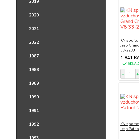
2019
2020
2021
KN sportov
2022
Jeep Grand
33-2233
1987
1 841 K
SKLA
1988
1989
1990
1991
1992
KN sportov
Jeep Patri
1993