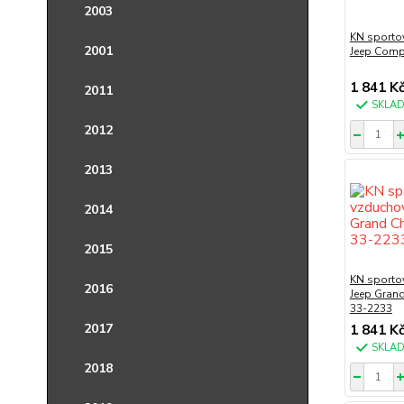
2003
KN sportov
2001
Jeep Comp
1 841 K
2011
SKLA
2012
2013
2014
2015
KN sportov
2016
Jeep Grand
33-2233
2017
1 841 K
SKLA
2018