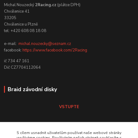
Michal Nouzecký
2Racing.cz
(plátce DPH)
Chválenice 41
33205
Chválenice u Plzně
tel: +420 608 08 18 08
e-mail:
michal.nouzecky@seznam.cz
facebook:
https://www.facebook.com/2Racing
ič 734 47 161
Dič CZ7704112064
Braid závodní disky
VSTUPTE
Koni tlumiče
S cílem usnadnit uživatelům používat naše webové stránky
využíváme cookies. Používáním našich stránek souhlasíte s