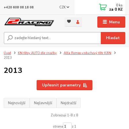
0
ks
CZK
+420 608 08 18 08
za
0 Kč
Menu
Hledat
Úvod
KN filtry AUTO dle značky
Alfa Romeo vzduchový filtr K&N
2013
2013
Upřesnit parametry
Nejnovější
Nejlevnější
Nejdražší
Zobrazuji 1-8 z 8
strana
z 1