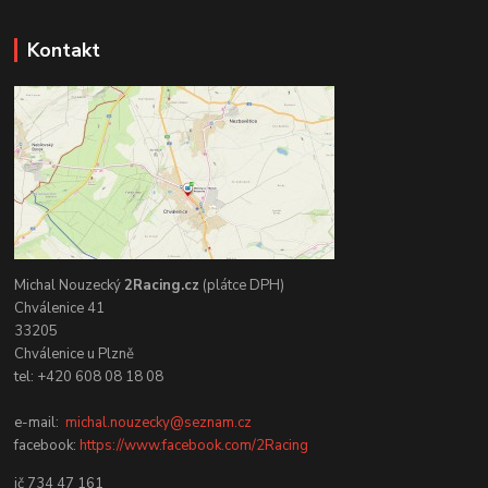
Kontakt
Michal Nouzecký
2Racing.cz
(plátce DPH)
Chválenice 41
33205
Chválenice u Plzně
tel: +420 608 08 18 08
e-mail:
michal.nouzecky@seznam.cz
facebook:
https://www.facebook.com/2Racing
ič 734 47 161