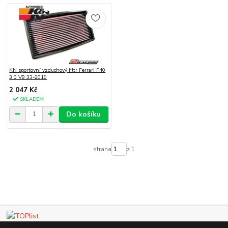
KN sportovní vzduchový filtr Ferrari F40
3.0 V8 33-2019
2 047 Kč
SKLADEM
Do košíku
strana
z 1