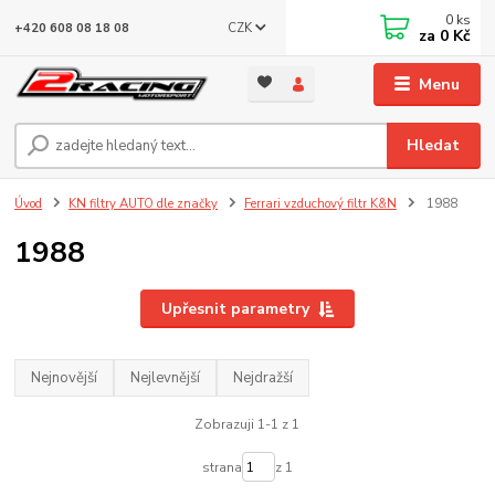
0
ks
CZK
+420 608 08 18 08
za
0 Kč
Menu
Hledat
Úvod
KN filtry AUTO dle značky
Ferrari vzduchový filtr K&N
1988
1988
Upřesnit parametry
Nejnovější
Nejlevnější
Nejdražší
Zobrazuji 1-1 z 1
strana
z 1