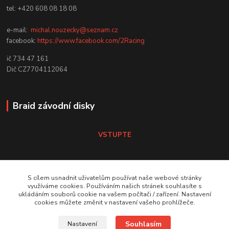
tel: +420 608 08 18 08
e-mail:
michal.nouzecky@seznam.cz
facebook:
https://www.facebook.com/2Racing
ič 734 47 161
Dič CZ7704112064
Braid závodní disky
VSTUPTE
Koni tlumiče
S cílem usnadnit uživatelům používat naše webové stránky
využíváme cookies. Používáním našich stránek souhlasíte s
ukládáním souborů cookie na vašem počítači / zařízení. Nastavení
VSTUPTE Koni tlumiče
cookies můžete změnit v nastavení vašeho prohlížeče.
Souhlasím
Nastavení