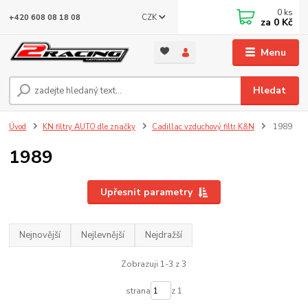
0
ks
CZK
+420 608 08 18 08
za
0 Kč
Menu
Hledat
Úvod
KN filtry AUTO dle značky
Cadillac vzduchový filtr K&N
1989
1989
Upřesnit parametry
Nejnovější
Nejlevnější
Nejdražší
Zobrazuji 1-3 z 3
strana
z 1