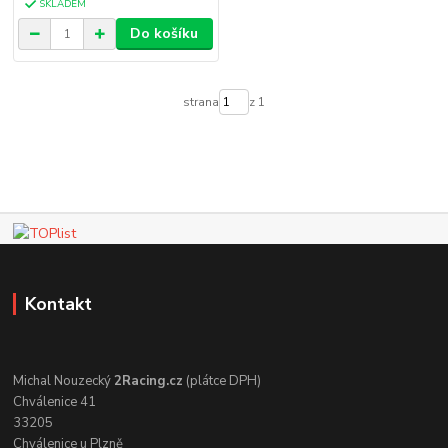
SKLADEM
Do košíku
strana
z 1
Kontakt
Michal Nouzecký
2Racing.cz
(plátce DPH)
Chválenice 41
33205
Chválenice u Plzně