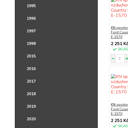
1995
1996
KN sportov
1997
Ford Count
E-1570
1998
2 251 K
SKLA
2015
2016
2017
2018
KN sportov
2019
Ford Count
E-1570
2020
2 251 K
SKLA