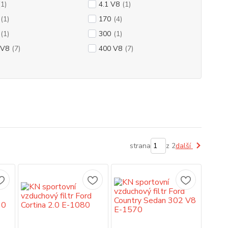
(1)
4.1 V8
(1)
(1)
170
(4)
(1)
300
(1)
 V8
(7)
400 V8
(7)
strana
z 2
další