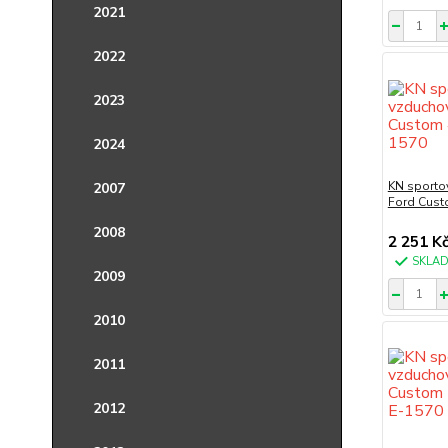
2021
2022
2023
2024
KN sportov
2007
Ford Cust
2008
2 251 K
SKLA
2009
2010
2011
2012