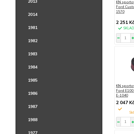
2013
KN sportov
Ford Cust
1570
2014
2 251 K
1981
SKLA
1982
1983
1984
1985
KN sportov
Ford E100
1986
E-1040
2 047 K
1987
1988
1977