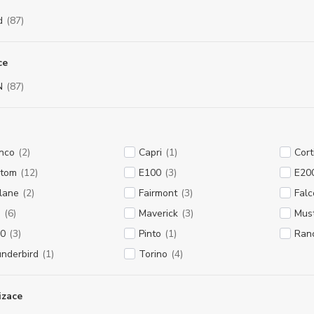
d
(87)
ce
N
(87)
nco
(2)
Capri
(1)
Cort
tom
(12)
E100
(3)
E20
rlane
(2)
Fairmont
(3)
Falc
D
(6)
Maverick
(3)
Mus
0
(3)
Pinto
(1)
Ran
nderbird
(1)
Torino
(4)
izace