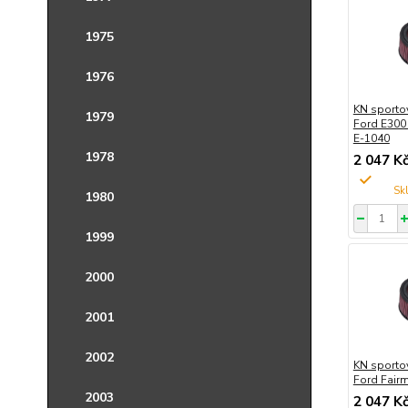
1975
1976
KN sportov
1979
Ford E300
E-1040
1978
2 047 K
1980
1999
2000
2001
2002
KN sportov
Ford Fairm
2003
2 047 K