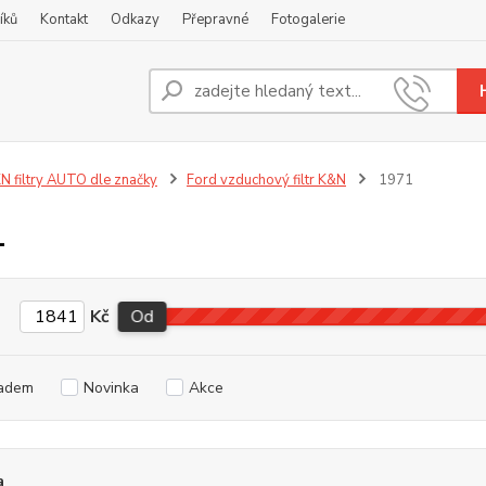
íků
Kontakt
Odkazy
Přepravné
Fotogalerie
Nevíte
+420
N filtry AUTO dle značky
Ford vzduchový filtr K&N
1971
1
Kč
Od
adem
Novinka
Akce
a