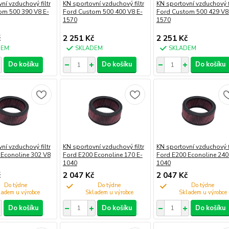
ní vzduchový filtr
KN sportovní vzduchový filtr
KN sportovní vzduchový fi
om 500 390 V8 E-
Ford Custom 500 400 V8 E-
Ford Custom 500 429 V8
1570
1570
č
2 251 Kč
2 251 Kč
DEM
SKLADEM
SKLADEM
Do košíku
Do košíku
Do košíku
ní vzduchový filtr
KN sportovní vzduchový filtr
KN sportovní vzduchový fi
 Econoline 302 V8
Ford E200 Econoline 170 E-
Ford E200 Econoline 240
1040
1040
č
2 047 Kč
2 047 Kč
Do týdne
Do týdne
Do týdne
Do košíku
Do košíku
Do košíku