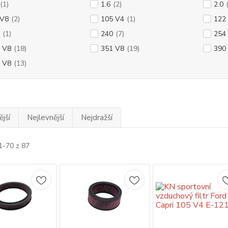
(1)
1.6
(2)
2.0
 V8
(2)
105 V4
(1)
122
(1)
240
(7)
254
 V8
(18)
351 V8
(19)
390
 V8
(13)
jší
Nejlevnější
Nejdražší
1-70 z 87