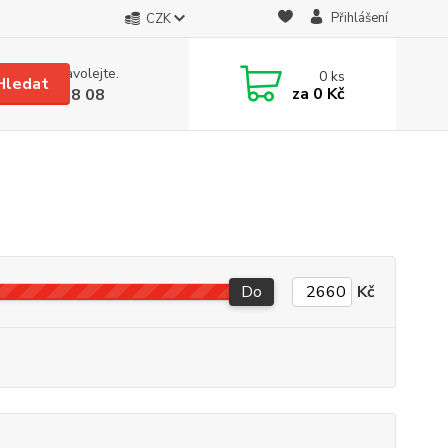
Přihlášení
CZK
 si rady? Zavolejte.
0
ks
Hledat
za
0 Kč
 608 08 18 08
Do
Kč