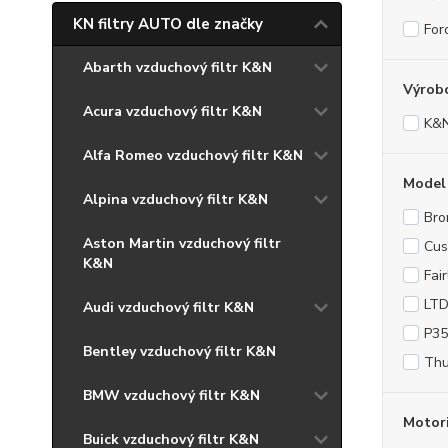
KN filtry AUTO dle značky
For
Abarth vzduchový filtr K&N
Výrob
Acura vzduchový filtr K&N
K&
Alfa Romeo vzduchový filtr K&N
Model
Alpina vzduchový filtr K&N
Bro
Aston Martin vzduchový filtr
Cus
K&N
Fai
LT
Audi vzduchový filtr K&N
P35
Bentley vzduchový filtr K&N
Thu
BMW vzduchový filtr K&N
Motor
Buick vzduchový filtr K&N