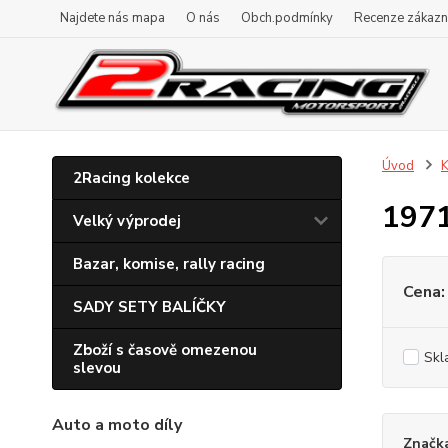
Najdete nás mapa
O nás
Obch.podmínky
Recenze zákazn
Úvod
K
2Racing kolekce
197
Velký výprodej
Bazar, komise, rally racing
Cena:
SADY SETY BALÍČKY
Zboží s časově omezenou
Skl
slevou
Auto a moto díly
Značk