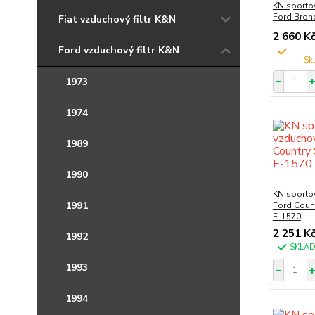
KN sportov
Ford Bron
Fiat vzduchový filtr K&N
2 660 K
Ford vzduchový filtr K&N
1973
1974
1989
1990
KN sportov
1991
Ford Coun
E-1570
2 251 K
1992
SKLA
1993
1994