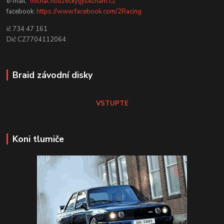
e-mail:
michal.nouzecky@seznam.cz
facebook:
https://www.facebook.com/2Racing
ič 734 47 161
Dič CZ7704112064
Braid závodní disky
VSTUPTE
Koni tlumiče