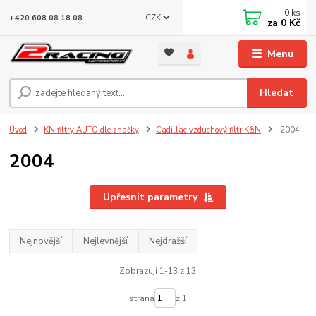
0
ks
CZK
+420 608 08 18 08
za
0 Kč
Menu
Hledat
Úvod
KN filtry AUTO dle značky
Cadillac vzduchový filtr K&N
2004
2004
Upřesnit parametry
Nejnovější
Nejlevnější
Nejdražší
Zobrazuji 1-13 z 13
strana
z 1