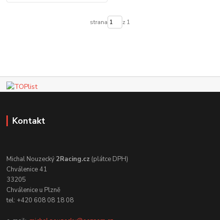
strana
z 1
Kontakt
Michal Nouzecký
2Racing.cz
(plátce DPH)
Chválenice 41
33205
Chválenice u Plzně
tel: +420 608 08 18 08