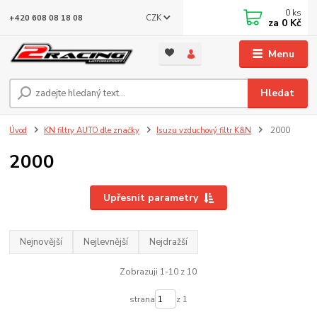
0
ks
CZK
+420 608 08 18 08
za
0 Kč
Menu
Hledat
Úvod
KN filtry AUTO dle značky
Isuzu vzduchový filtr K&N
2000
2000
Upřesnit parametry
Nejnovější
Nejlevnější
Nejdražší
Zobrazuji 1-10 z 10
strana
z 1