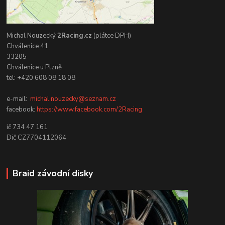
Michal Nouzecký
2Racing.cz
(plátce DPH)
Chválenice 41
33205
Chválenice u Plzně
tel: +420 608 08 18 08
e-mail:
michal.nouzecky@seznam.cz
facebook:
https://www.facebook.com/2Racing
ič 734 47 161
Dič CZ7704112064
Braid závodní disky