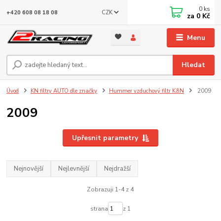
0
ks
CZK
+420 608 08 18 08
za
0 Kč
Menu
Hledat
Úvod
KN filtry AUTO dle značky
Hummer vzduchový filtr K&N
2009
2009
Upřesnit parametry
Nejnovější
Nejlevnější
Nejdražší
Zobrazuji 1-4 z 4
strana
z 1