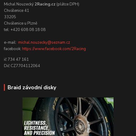
Michal Nouzecký
2Racing.cz
(plátce DPH)
Chválenice 41
33205
Chválenice u Plzně
tel: +420 608 08 18 08
e-mail:
michal.nouzecky@seznam.cz
facebook:
https://www.facebook.com/2Racing
ič 734 47 161
Dič CZ7704112064
Braid závodní disky