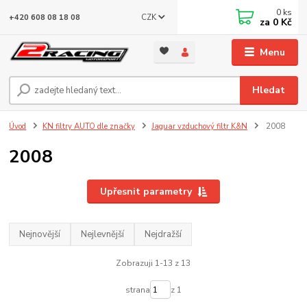
0
ks
CZK
+420 608 08 18 08
za
0 Kč
Menu
Hledat
Úvod
KN filtry AUTO dle značky
Jaguar vzduchový filtr K&N
2008
2008
Upřesnit parametry
Nejnovější
Nejlevnější
Nejdražší
Zobrazuji 1-13 z 13
strana
z 1