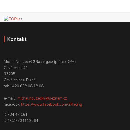
Kontakt
Michal Nouzecký
2Racing.cz
(plátce DPH)
Chválenice 41
33205
Chválenice u Plzně
tel: +420 608 08 18 08
e-mail:
michal.nouzecky@seznam.cz
facebook:
https://www.facebook.com/2Racing
ič 734 47 161
Dič CZ7704112064