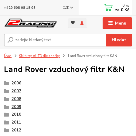
0
ks
CZK
+420 608 08 18 08
za
0 Kč
Menu
Hledat
Úvod
KN filtry AUTO dle značky
Land Rover vzduchový filtr K&N
Land Rover vzduchový filtr K&N
2006
2007
2008
2009
2010
2011
2012