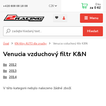
0
ks
CZK
+420 608 08 18 08
za
0 Kč
Menu
Hledat
Úvod
KN filtry AUTO dle značky
Venucia vzduchový filtr K&N
Venucia vzduchový filtr K&N
2012
2013
2014
V této kategorii nebylo nalezeno žádné zboží.