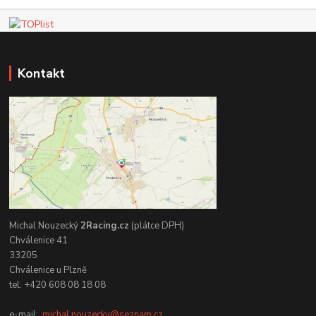
Kontakt
Michal Nouzecký
2Racing.cz
(plátce DPH)
Chválenice 41
33205
Chválenice u Plzně
tel: +420 608 08 18 08
e-mail:
michal.nouzecky@seznam.cz