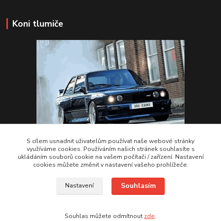
Koni tlumiče
S cílem usnadnit uživatelům používat naše webové stránky
využíváme cookies. Používáním našich stránek souhlasíte s
ukládáním souborů cookie na vašem počítači / zařízení. Nastavení
VSTUPTE Koni tlumiče
cookies můžete změnit v nastavení vašeho prohlížeče.
Souhlasím
Nastavení
by 2Racing.cz 2012-2026
Souhlas můžete odmítnout
zde
.