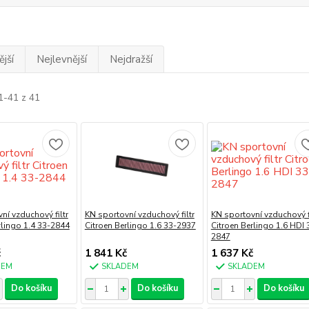
jší
Nejlevnější
Nejdražší
1-41 z 41
ní vzduchový filtr
KN sportovní vzduchový filtr
KN sportovní vzduchový fi
rlingo 1.4 33-2844
Citroen Berlingo 1.6 33-2937
Citroen Berlingo 1.6 HDI 
2847
č
1 841 Kč
1 637 Kč
DEM
SKLADEM
SKLADEM
Do košíku
Do košíku
Do košíku