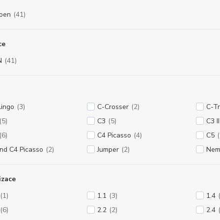
roen
(41)
ce
N
(41)
lingo
(3)
C-Crosser
(2)
C-T
(5)
C3
(5)
C3 II
(6)
C4 Picasso
(4)
C5
(
nd C4 Picasso
(2)
Jumper
(2)
Nem
izace
(1)
1.1
(3)
1.4
(6)
2.2
(2)
2.4