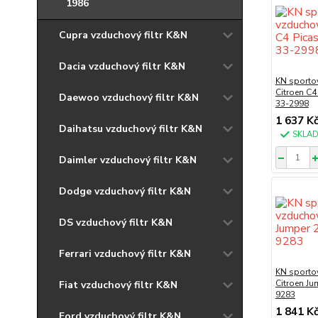
1986
Cupra vzduchový filtr K&N
Dacia vzduchový filtr K&N
KN sportov
Citroen C4
Daewoo vzduchový filtr K&N
33-2998
1 637 K
Daihatsu vzduchový filtr K&N
SKLA
Daimler vzduchový filtr K&N
Dodge vzduchový filtr K&N
DS vzduchový filtr K&N
Ferrari vzduchový filtr K&N
KN sportov
Citroen Ju
Fiat vzduchový filtr K&N
9283
1 841 K
Ford vzduchový filtr K&N