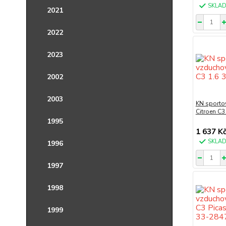
SKLA
2021
2022
2023
2002
2003
KN sportov
Citroen C3
1995
1 637 K
SKLA
1996
1997
1998
1999