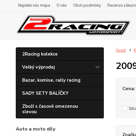
Najdete nás mapa
O nás
Obch.podmínky
Recenze zákazn
Úvod
K
2Racing kolekce
200
Velký výprodej
Bazar, komise, rally racing
Cena:
SADY SETY BALÍČKY
Zboží s časově omezenou
Skl
slevou
Auto a moto díly
Značk