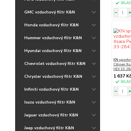
SKLA
GMC vzduchový filtr K&N
Honda vzduchový filtr K&N
Hummer vzduchový filtr K&N
Hyundai vzduchový filtr K&N
KN sportov
Chevrolet vzduchový filtr K&N
Citroen Xs
HDI 33-28
1 637 K
Chrysler vzduchový filtr K&N
SKLA
Infiniti vzduchový filtr K&N
Isuzu vzduchový filtr K&N
Jaguar vzduchový filtr K&N
Jeep vzduchový filtr K&N