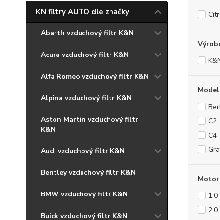
KN filtry AUTO dle značky
Cit
Abarth vzduchový filtr K&N
Výrob
Acura vzduchový filtr K&N
K&
Alfa Romeo vzduchový filtr K&N
Model
Alpina vzduchový filtr K&N
Ber
Aston Martin vzduchový filtr
C2
K&N
C4
Gra
Audi vzduchový filtr K&N
Bentley vzduchový filtr K&N
Motor
BMW vzduchový filtr K&N
1.0
2.0
Buick vzduchový filtr K&N