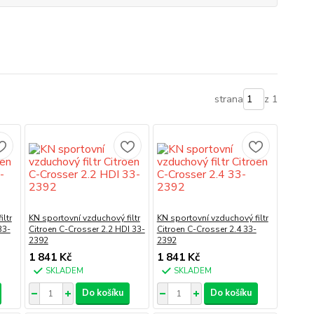
strana
z 1
ltr
KN sportovní vzduchový filtr
KN sportovní vzduchový filtr
33-
Citroen C-Crosser 2.2 HDI 33-
Citroen C-Crosser 2.4 33-
2392
2392
1 841 Kč
1 841 Kč
SKLADEM
SKLADEM
Do košíku
Do košíku