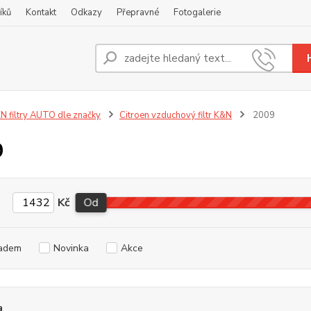
íků
Kontakt
Odkazy
Přepravné
Fotogalerie
Nevíte
+420
N filtry AUTO dle značky
Citroen vzduchový filtr K&N
2009
9
Kč
Od
adem
Novinka
Akce
a