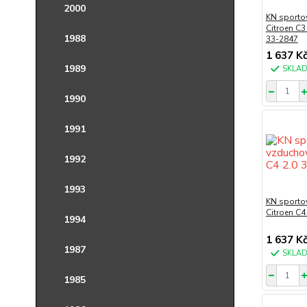
2000
KN sportov
Citroen C3
1988
33-2847
1 637 K
1989
SKLA
1990
1991
1992
1993
KN sportov
Citroen C4
1994
1 637 K
1987
SKLA
1985