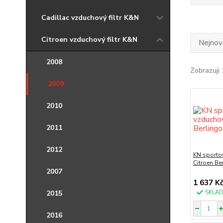
Cadillac vzduchový filtr K&N
Citroen vzduchový filtr K&N
Nejnově
2008
Zobrazuji 
2009
2010
2011
2012
KN sportov
Citroen Be
2007
1 637 K
2015
SKLA
2016