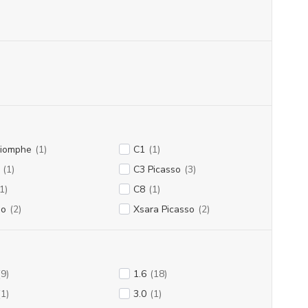
riomphe
(1)
C1
(1)
(1)
C3 Picasso
(3)
1)
C8
(1)
o
(2)
Xsara Picasso
(2)
(9)
1.6
(18)
(1)
3.0
(1)