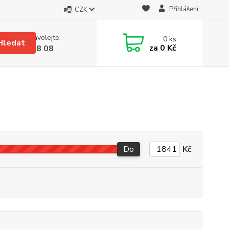
Přihlášení
CZK
 si rady? Zavolejte.
0
ks
Hledat
za
0 Kč
 608 08 18 08
Do
Kč