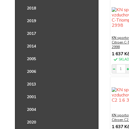
2018
2019
2017
KN sportov
Citroen C-
2014
2998
1 637 K
2005
SKLA
2006
2013
2001
2004
KN sportov
Citroen C2
2020
1 637 K