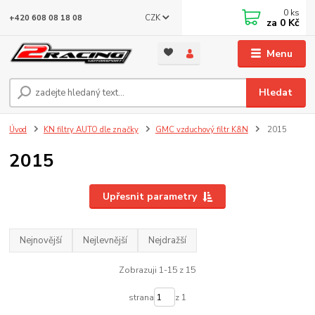
0
ks
CZK
+420 608 08 18 08
za
0 Kč
Menu
Hledat
Úvod
KN filtry AUTO dle značky
GMC vzduchový filtr K&N
2015
2015
Upřesnit parametry
Nejnovější
Nejlevnější
Nejdražší
Zobrazuji 1-15 z 15
strana
z 1