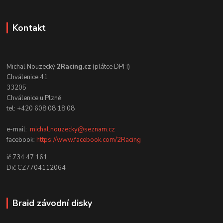
Kontakt
Michal Nouzecký
2Racing.cz
(plátce DPH)
Chválenice 41
33205
Chválenice u Plzně
tel: +420 608 08 18 08
e-mail:
michal.nouzecky@seznam.cz
facebook:
https://www.facebook.com/2Racing
ič 734 47 161
Dič CZ7704112064
Braid závodní disky