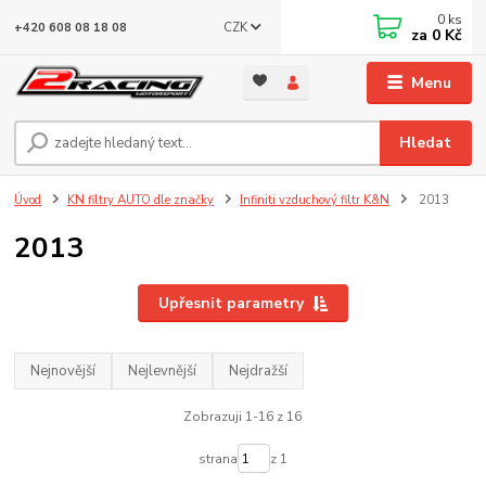
0
ks
CZK
+420 608 08 18 08
za
0 Kč
Menu
Hledat
Úvod
KN filtry AUTO dle značky
Infiniti vzduchový filtr K&N
2013
2013
Upřesnit parametry
Nejnovější
Nejlevnější
Nejdražší
Zobrazuji 1-16 z 16
strana
z 1