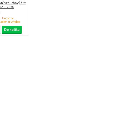
ní vzduchový filtr
 92 E-2350
č
Do týdne
Do košíku