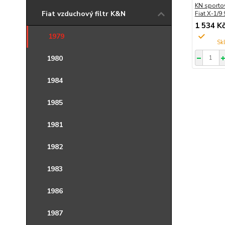
KN sportov
Fiat vzduchový filtr K&N
Fiat X-1/9
1 534 K
1979
1980
1984
1985
1981
1982
1983
1986
1987