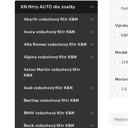
KN filtry AUTO dle značky
Fiat
Abarth vzduchový filtr K&N
Výrob
Acura vzduchový filtr K&N
K&
Alfa Romeo vzduchový filtr K&N
Model
Alpina vzduchový filtr K&N
124
Aston Martin vzduchový filtr
K&N
Motor
Audi vzduchový filtr K&N
1.6
Bentley vzduchový filtr K&N
BMW vzduchový filtr K&N
Nejnově
Buick vzduchový filtr K&N