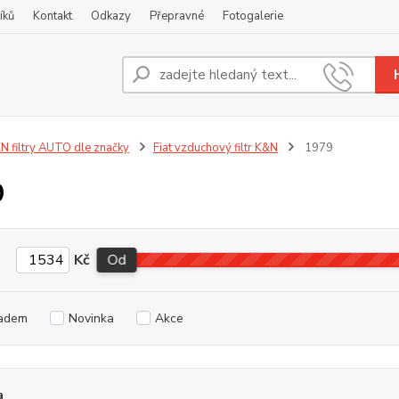
íků
Kontakt
Odkazy
Přepravné
Fotogalerie
Nevíte
+420
N filtry AUTO dle značky
Fiat vzduchový filtr K&N
1979
9
Kč
Od
adem
Novinka
Akce
a