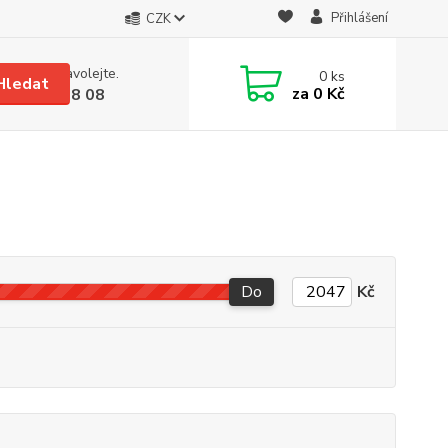
Přihlášení
CZK
 si rady? Zavolejte.
0
ks
Hledat
za
0 Kč
 608 08 18 08
Do
Kč