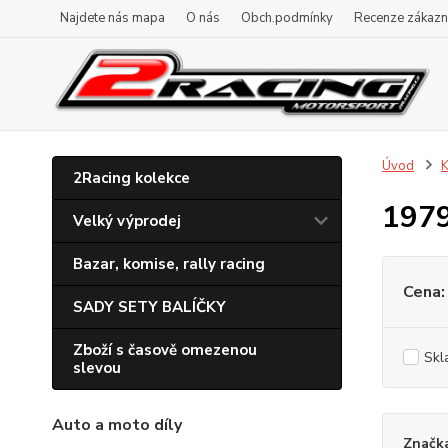
Najdete nás mapa
O nás
Obch.podmínky
Recenze zákazn
Úvod
K
2Racing kolekce
197
Velký výprodej
Bazar, komise, rally racing
Cena:
SADY SETY BALÍČKY
Zboží s časově omezenou
Skl
slevou
Auto a moto díly
Značk