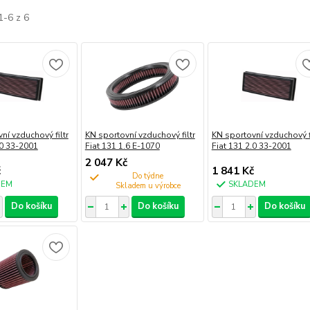
1-6 z 6
ní vzduchový filtr
KN sportovní vzduchový filtr
KN sportovní vzduchový fi
.0 33-2001
Fiat 131 1.6 E-1070
Fiat 131 2.0 33-2001
2 047 Kč
č
1 841 Kč
Do týdne
DEM
SKLADEM
Do košíku
Do košíku
Do košíku