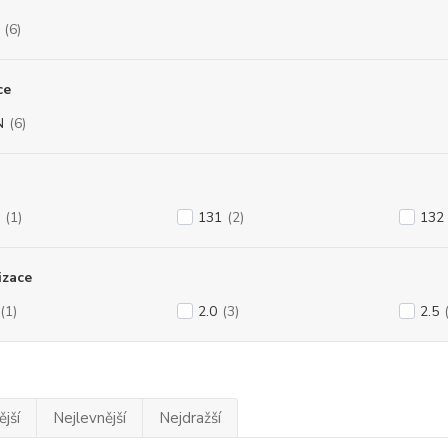
(6)
ce
N
(6)
(1)
131
(2)
132
izace
(1)
2.0
(3)
2.5
jší
Nejlevnější
Nejdražší