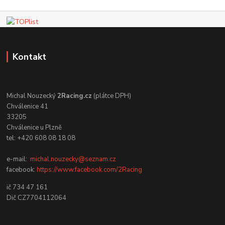
Kontakt
Michal Nouzecký
2Racing.cz
(plátce DPH)
Chválenice 41
33205
Chválenice u Plzně
tel: +420 608 08 18 08
e-mail:
michal.nouzecky@seznam.cz
facebook:
https://www.facebook.com/2Racing
ič 734 47 161
Dič CZ7704112064