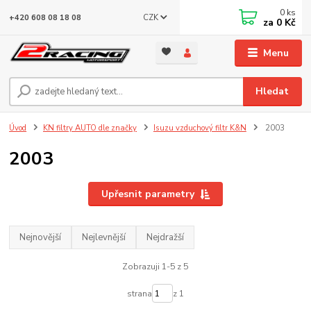
0
ks
CZK
+420 608 08 18 08
za
0 Kč
Menu
Hledat
Úvod
KN filtry AUTO dle značky
Isuzu vzduchový filtr K&N
2003
2003
Upřesnit parametry
Nejnovější
Nejlevnější
Nejdražší
Zobrazuji 1-5 z 5
strana
z 1