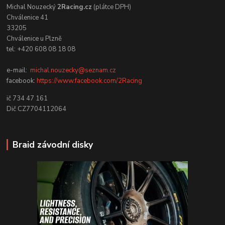
Michal Nouzecký
2Racing.cz
(plátce DPH)
Chválenice 41
33205
Chválenice u Plzně
tel: +420 608 08 18 08
e-mail:
michal.nouzecky@seznam.cz
facebook:
https://www.facebook.com/2Racing
ič 734 47 161
Dič CZ7704112064
Braid závodní disky