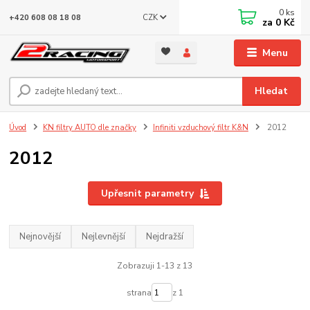
0
ks
CZK
+420 608 08 18 08
za
0 Kč
Menu
Hledat
Úvod
KN filtry AUTO dle značky
Infiniti vzduchový filtr K&N
2012
2012
Upřesnit parametry
Nejnovější
Nejlevnější
Nejdražší
Zobrazuji 1-13 z 13
strana
z 1