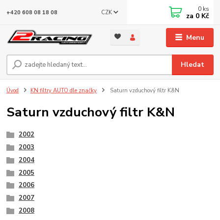
0
ks
CZK
+420 608 08 18 08
za
0 Kč
Menu
Hledat
Úvod
KN filtry AUTO dle značky
Saturn vzduchový filtr K&N
Saturn vzduchový filtr K&N
2002
2003
2004
2005
2006
2007
2008