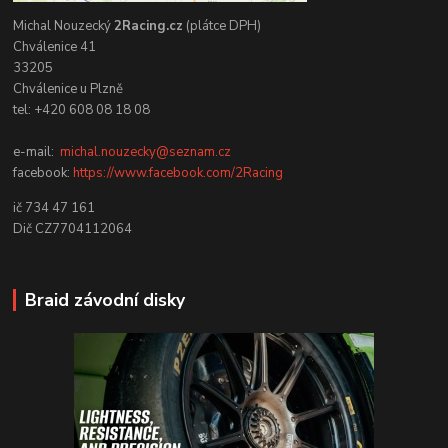
Michal Nouzecký
2Racing.cz
(plátce DPH)
Chválenice 41
33205
Chválenice u Plzně
tel: +420 608 08 18 08
e-mail:
michal.nouzecky@seznam.cz
facebook:
https://www.facebook.com/2Racing
ič 734 47 161
Dič CZ7704112064
Braid závodní disky