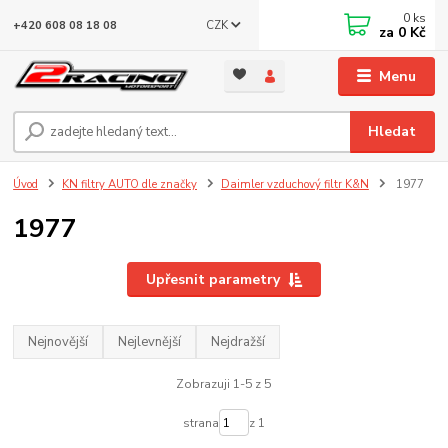
0
ks
CZK
+420 608 08 18 08
za
0 Kč
Menu
Hledat
Úvod
KN filtry AUTO dle značky
Daimler vzduchový filtr K&N
1977
1977
Upřesnit parametry
Nejnovější
Nejlevnější
Nejdražší
Zobrazuji 1-5 z 5
strana
z 1