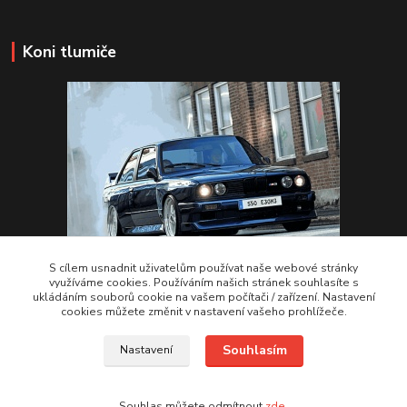
Koni tlumiče
S cílem usnadnit uživatelům používat naše webové stránky
využíváme cookies. Používáním našich stránek souhlasíte s
ukládáním souborů cookie na vašem počítači / zařízení. Nastavení
VSTUPTE Koni tlumiče
cookies můžete změnit v nastavení vašeho prohlížeče.
Souhlasím
Nastavení
by 2Racing.cz 2012-2026
Souhlas můžete odmítnout
zde
.