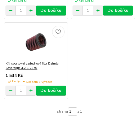
SKLADEM
SKLADEM
Do košíku
Do košíku
KN sportovní vzduchový filtr Daimler
Sovereign 4.2 E-2350
1 534 Kč
Do týdne
Do košíku
strana
z 1