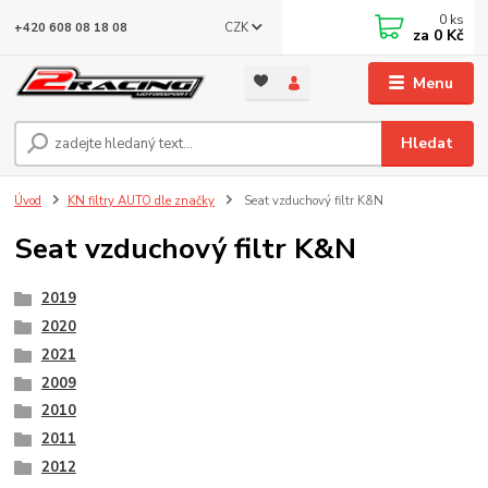
0
ks
CZK
+420 608 08 18 08
za
0 Kč
Menu
Hledat
Úvod
KN filtry AUTO dle značky
Seat vzduchový filtr K&N
Seat vzduchový filtr K&N
2019
2020
2021
2009
2010
2011
2012