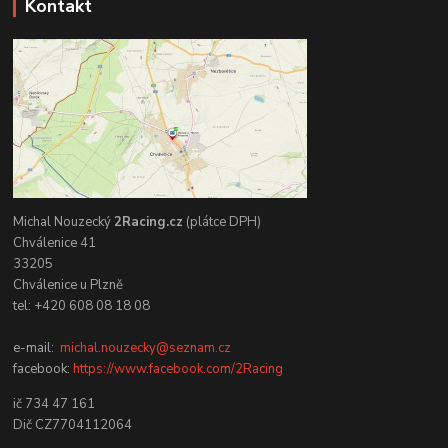
Kontakt
Michal Nouzecký
2Racing.cz
(plátce DPH)
Chválenice 41
33205
Chválenice u Plzně
tel: +420 608 08 18 08
e-mail:
michal.nouzecky@seznam.cz
facebook:
https://www.facebook.com/2Racing
ič 734 47 161
Dič CZ7704112064