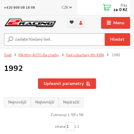
0
ks
CZK
+420 608 08 18 08
za
0 Kč
Menu
Hledat
Úvod
KN filtry AUTO dle značky
Ford vzduchový filtr K&N
1992
1992
Upřesnit parametry
Nejnovější
Nejlevnější
Nejdražší
Zobrazuji 1-58 z 58
strana
z 1