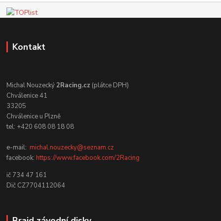
Kontakt
Michal Nouzecký
2Racing.cz
(plátce DPH)
Chválenice 41
33205
Chválenice u Plzně
tel: +420 608 08 18 08
e-mail:
michal.nouzecky@seznam.cz
facebook:
https://www.facebook.com/2Racing
ič 734 47 161
Dič CZ7704112064
Braid závodní disky