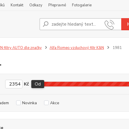
íků
Kontakt
Odkazy
Přepravné
Fotogalerie
Nevíte
+420
N filtry AUTO dle značky
Alfa Romeo vzduchový filtr K&N
1981
1
Kč
Od
adem
Novinka
Akce
ce