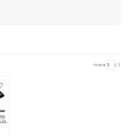
strana
z 1
ltr
 33-