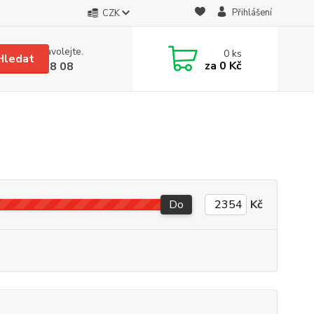
Přihlášení
CZK
 si rady? Zavolejte.
0
ks
Hledat
za
0 Kč
 608 08 18 08
Do
Kč