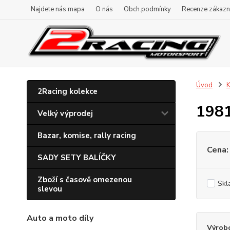
Najdete nás mapa
O nás
Obch.podmínky
Recenze zákazn
Úvod
K
2Racing kolekce
198
Velký výprodej
Bazar, komise, rally racing
Cena:
SADY SETY BALÍČKY
Zboží s časově omezenou
Skl
slevou
Auto a moto díly
Výrob