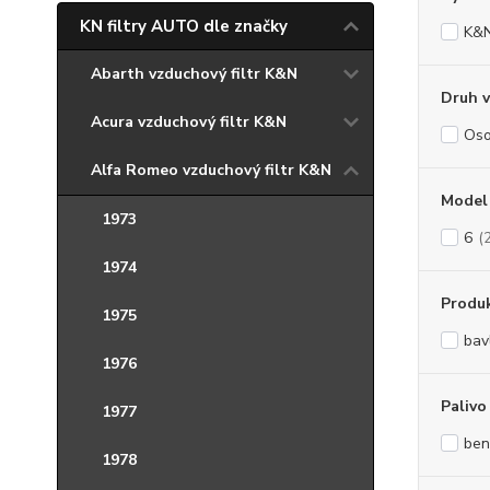
KN filtry AUTO dle značky
K&
Abarth vzduchový filtr K&N
Druh v
Acura vzduchový filtr K&N
Oso
Alfa Romeo vzduchový filtr K&N
Model
1973
6
(
1974
Produ
1975
bav
1976
Palivo
1977
ben
1978