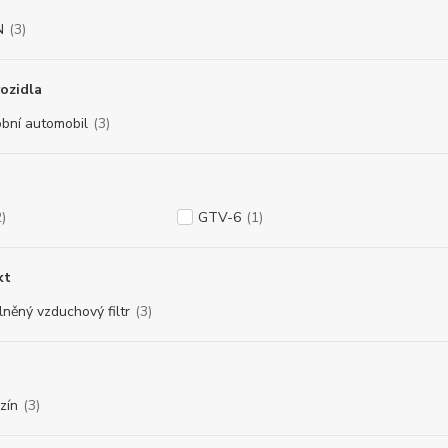
N
(3)
ozidla
bní automobil
(3)
2)
GTV-6
(1)
kt
lněný vzduchový filtr
(3)
zín
(3)