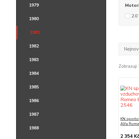
1979
Motor
2.0
1980
1981
1982
Nejnově
1983
Zobrazuji 
1984
1985
1986
1987
KN sportov
Alfa Rome
1988
2 354 K