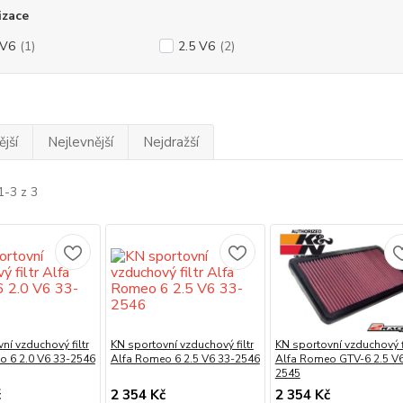
izace
 V6
(1)
2.5 V6
(2)
jší
Nejlevnější
Nejdražší
1-3 z 3
ní vzduchový filtr
KN sportovní vzduchový filtr
KN sportovní vzduchový fi
o 6 2.0 V6 33-2546
Alfa Romeo 6 2.5 V6 33-2546
Alfa Romeo GTV-6 2.5 V6
2545
č
2 354 Kč
2 354 Kč