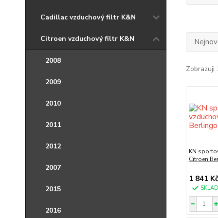
Cadillac vzduchový filtr K&N
Citroen vzduchový filtr K&N
Nejnově
2008
Zobrazuji 
2009
2010
2011
2012
KN sportov
Citroen Be
2007
1 841 K
2015
SKLA
2016