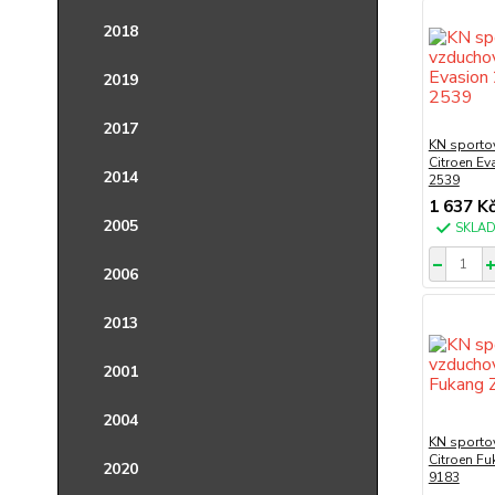
2018
2019
2017
KN sportov
Citroen Ev
2014
2539
1 637 K
2005
SKLA
2006
2013
2001
2004
KN sportov
Citroen Fu
2020
9183