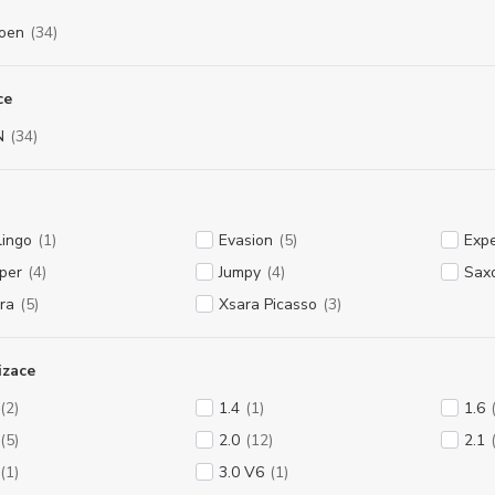
roen
(34)
ce
N
(34)
lingo
(1)
Evasion
(5)
Expe
per
(4)
Jumpy
(4)
Sax
ra
(5)
Xsara Picasso
(3)
izace
(2)
1.4
(1)
1.6
(5)
2.0
(12)
2.1
(1)
3.0 V6
(1)