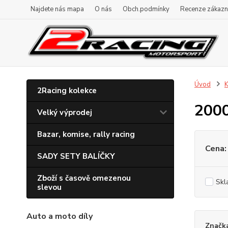
Najdete nás mapa
O nás
Obch.podmínky
Recenze zákazn
Úvod
K
2Racing kolekce
200
Velký výprodej
Bazar, komise, rally racing
Cena:
SADY SETY BALÍČKY
Zboží s časově omezenou
Skl
slevou
Auto a moto díly
Značk