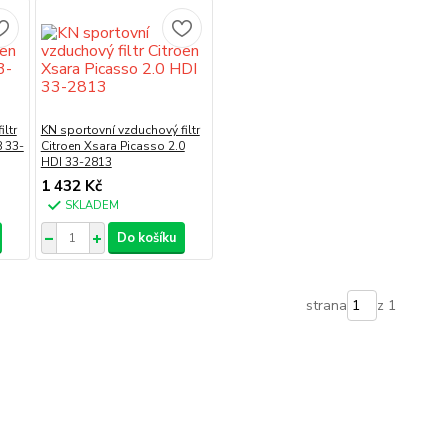
ltr
KN sportovní vzduchový filtr
8 33-
Citroen Xsara Picasso 2.0
HDI 33-2813
1 432 Kč
SKLADEM
Do košíku
strana
z 1