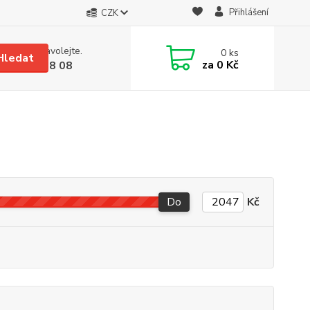
Přihlášení
CZK
 si rady? Zavolejte.
0
ks
Hledat
za
0 Kč
 608 08 18 08
Do
Kč