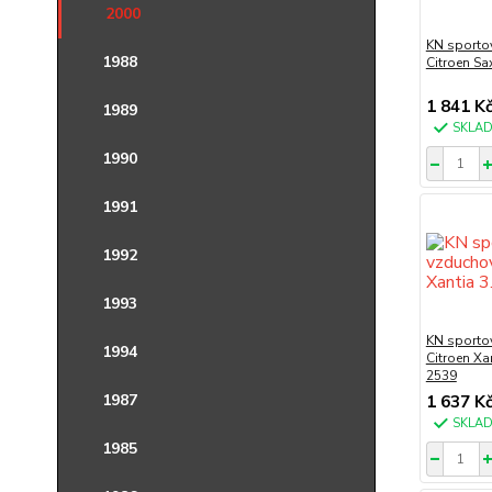
2000
KN sportov
1988
Citroen Sa
1 841 K
1989
SKLA
1990
1991
1992
1993
KN sportov
1994
Citroen Xa
2539
1987
1 637 K
SKLA
1985