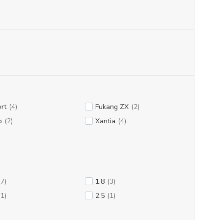
rt
(4)
Fukang ZX
(2)
o
(2)
Xantia
(4)
(7)
1.8
(3)
(1)
2.5
(1)