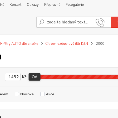
íků
Kontakt
Odkazy
Přepravné
Fotogalerie
Nevíte
+420
N filtry AUTO dle značky
Citroen vzduchový filtr K&N
2000
0
Kč
Od
adem
Novinka
Akce
a