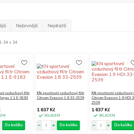
jší
Nejlevnější
Nejdražší
1-34 z 34
ní vzduchový filtr
KN sportovní vzduchový filtr
KN sportovní vzduchový fi
rlingo 1.1 E-9183
Citroen Evasion 1.8 33-2539
Citroen Evasion 1.9 HDI 
2539
č
1 637 Kč
1 637 Kč
DEM
SKLADEM
SKLADEM
Do košíku
Do košíku
Do košíku