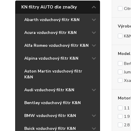
KN filtry AUTO dle značky
Cit
Abarth vzduchový filtr K&N
Výrob
Acura vzduchový filtr K&N
K&
Alfa Romeo vzduchový filtr K&N
Model
Alpina vzduchový filtr K&N
Ber
Aston Martin vzduchový filtr
Jum
K&N
Xsa
Audi vzduchový filtr K&N
Motor
Bentley vzduchový filtr K&N
1.1
BMW vzduchový filtr K&N
1.9
2.8
Buick vzduchový filtr K&N