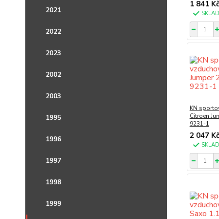
1 841 K
2021
SKLA
2022
2023
2002
2003
KN sportov
Citroen Ju
1995
9231-1
2 047 K
1996
SKLA
1997
1998
1999