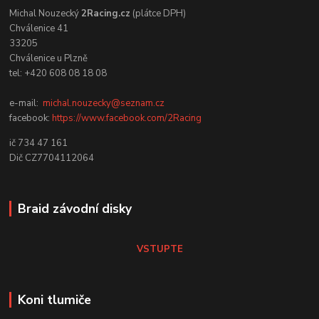
Michal Nouzecký
2Racing.cz
(plátce DPH)
Chválenice 41
33205
Chválenice u Plzně
tel: +420 608 08 18 08
e-mail:
michal.nouzecky@seznam.cz
facebook:
https://www.facebook.com/2Racing
ič 734 47 161
Dič CZ7704112064
Braid závodní disky
VSTUPTE
Koni tlumiče