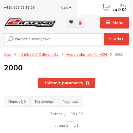
0
ks
CZK
+420 608 08 18 08
za
0 Kč
Menu
Hledat
Úvod
KN filtry AUTO dle značky
Honda vzduchový filtr K&N
2000
2000
Upřesnit parametry
Nejnovější
Nejlevnější
Nejdražší
Zobrazuji 1-35 z 35
strana
z 1