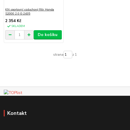
KN sportovní vzduchový filtr Honda
S2000 2.0 E-2435
2 354 Kč
SKLADEM
Do košíku
strana
z 1
Kontakt