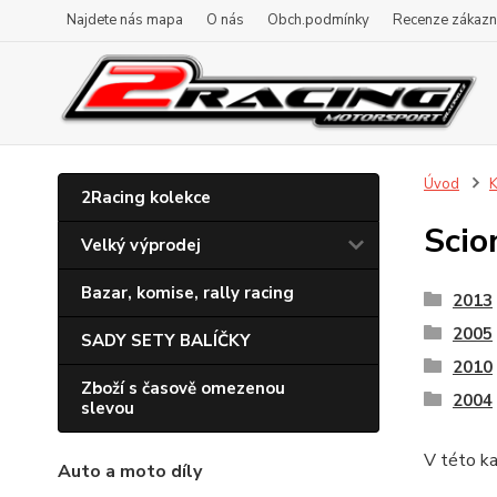
Najdete nás mapa
O nás
Obch.podmínky
Recenze zákazn
Úvod
K
2Racing kolekce
Scio
Velký výprodej
Bazar, komise, rally racing
2013
2005
SADY SETY BALÍČKY
2010
Zboží s časově omezenou
2004
slevou
V této ka
Auto a moto díly