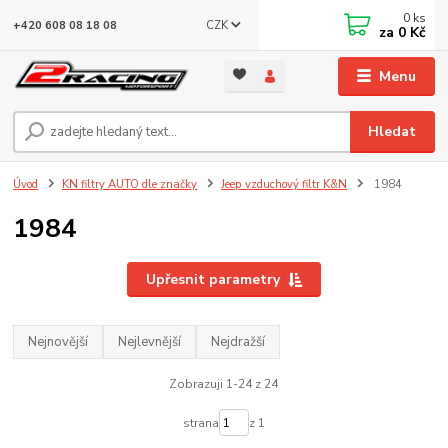
0
ks
CZK
+420 608 08 18 08
za
0 Kč
Menu
Hledat
Úvod
KN filtry AUTO dle značky
Jeep vzduchový filtr K&N
1984
1984
Upřesnit parametry
Nejnovější
Nejlevnější
Nejdražší
Zobrazuji 1-24 z 24
strana
z 1