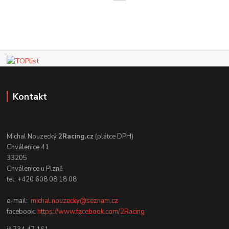
Kontakt
Michal Nouzecký
2Racing.cz
(plátce DPH)
Chválenice 41
33205
Chválenice u Plzně
tel: +420 608 08 18 08
e-mail:
michal.nouzecky@seznam.cz
facebook:
https://www.facebook.com/2Racing