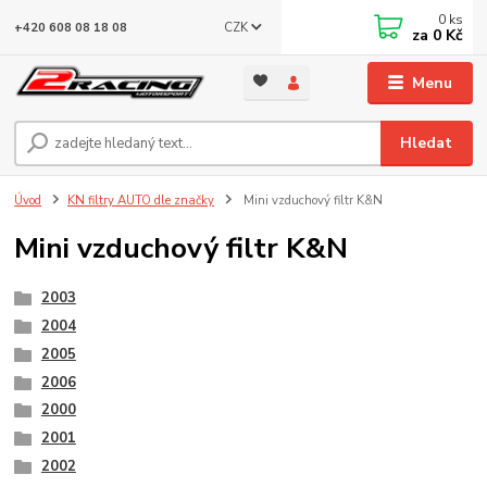
0
ks
CZK
+420 608 08 18 08
za
0 Kč
Menu
Hledat
Úvod
KN filtry AUTO dle značky
Mini vzduchový filtr K&N
Mini vzduchový filtr K&N
2003
2004
2005
2006
2000
2001
2002