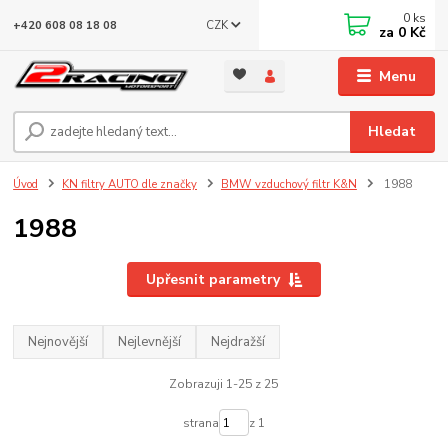
0
ks
CZK
+420 608 08 18 08
za
0 Kč
Menu
Hledat
Úvod
KN filtry AUTO dle značky
BMW vzduchový filtr K&N
1988
1988
Upřesnit parametry
Nejnovější
Nejlevnější
Nejdražší
Zobrazuji 1-25 z 25
strana
z 1