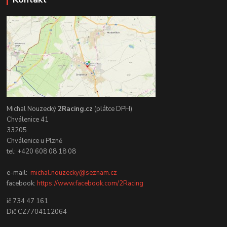
Michal Nouzecký
2Racing.cz
(plátce DPH)
Chválenice 41
33205
Chválenice u Plzně
tel: +420 608 08 18 08
e-mail:
michal.nouzecky@seznam.cz
facebook:
https://www.facebook.com/2Racing
ič 734 47 161
Dič CZ7704112064