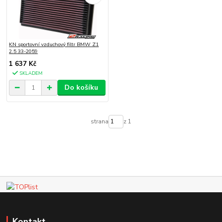
KN sportovní vzduchový filtr BMW Z1
2.5 33-2059
1 637 Kč
SKLADEM
Do košíku
strana
z 1
Kontakt