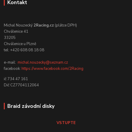
Kontakt
Michal Nouzecký
2Racing.cz
(plátce DPH)
Chválenice 41
33205
Chválenice u Plzně
tel: +420 608 08 18 08
e-mail:
michal.nouzecky@seznam.cz
facebook:
https://www.facebook.com/2Racing
ič 734 47 161
Dič CZ7704112064
Braid závodní disky
VSTUPTE