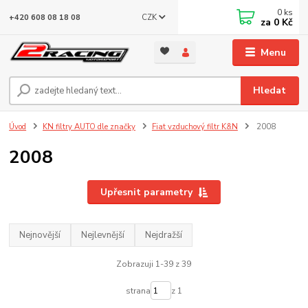
0
ks
CZK
+420 608 08 18 08
za
0 Kč
Menu
Hledat
Úvod
KN filtry AUTO dle značky
Fiat vzduchový filtr K&N
2008
2008
Upřesnit parametry
Nejnovější
Nejlevnější
Nejdražší
Zobrazuji 1-39 z 39
strana
z 1