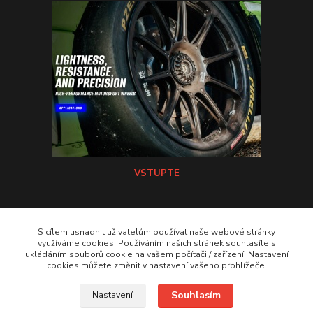
VSTUPTE
Koni tlumiče
S cílem usnadnit uživatelům používat naše webové stránky
využíváme cookies. Používáním našich stránek souhlasíte s
ukládáním souborů cookie na vašem počítači / zařízení. Nastavení
VSTUPTE Koni tlumiče
cookies můžete změnit v nastavení vašeho prohlížeče.
Souhlasím
Nastavení