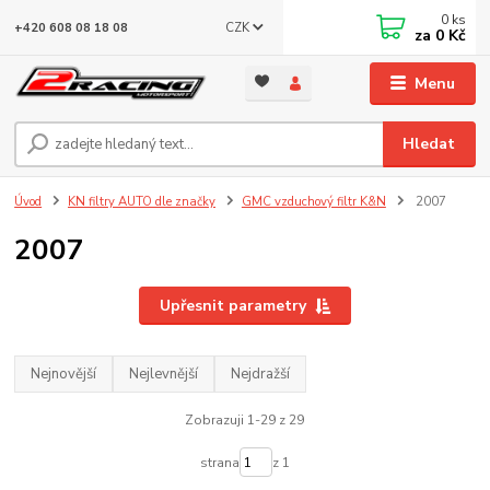
0
ks
CZK
+420 608 08 18 08
za
0 Kč
Menu
Hledat
Úvod
KN filtry AUTO dle značky
GMC vzduchový filtr K&N
2007
2007
Upřesnit parametry
Nejnovější
Nejlevnější
Nejdražší
Zobrazuji 1-29 z 29
strana
z 1