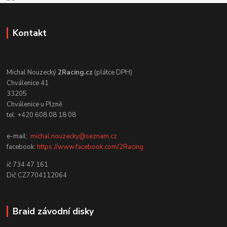
Kontakt
Michal Nouzecký
2Racing.cz
(plátce DPH)
Chválenice 41
33205
Chválenice u Plzně
tel: +420 608 08 18 08
e-mail:
michal.nouzecky@seznam.cz
facebook:
https://www.facebook.com/2Racing
ič 734 47 161
Dič CZ7704112064
Braid závodní disky