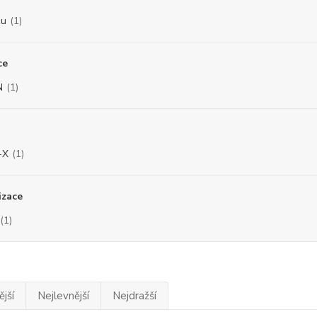
zu
(1)
ce
N
(1)
-X
(1)
izace
(1)
jší
Nejlevnější
Nejdražší