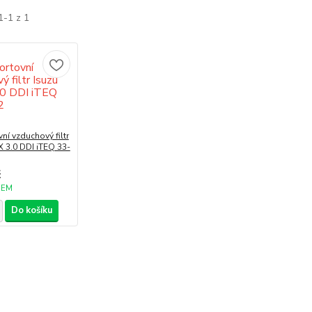
1-1 z 1
ní vzduchový filtr
 3.0 DDI iTEQ 33-
č
DEM
Do košíku