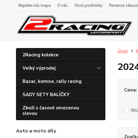
Najdete nás mapa
O nás
Obch.podmínky
Recenze zákazn
Úvod
K
2Racing kolekce
202
Velký výprodej
Bazar, komise, rally racing
Cena:
SADY SETY BALÍČKY
Zboží s časově omezenou
Skl
slevou
Auto a moto díly
Značk