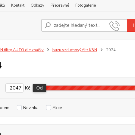
íků
Kontakt
Odkazy
Přepravné
Fotogalerie
Nevíte
+420
N filtry AUTO dle značky
Isuzu vzduchový filtr K&N
2024
4
Kč
Od
adem
Novinka
Akce
a