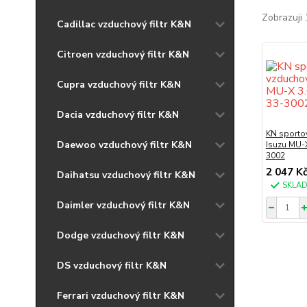
Zobrazuji 
Cadillac vzduchový filtr K&N
Citroen vzduchový filtr K&N
Cupra vzduchový filtr K&N
Dacia vzduchový filtr K&N
KN sportov
Daewoo vzduchový filtr K&N
Isuzu MU-X
3002
2 047 K
Daihatsu vzduchový filtr K&N
SKLA
Daimler vzduchový filtr K&N
Dodge vzduchový filtr K&N
DS vzduchový filtr K&N
Ferrari vzduchový filtr K&N