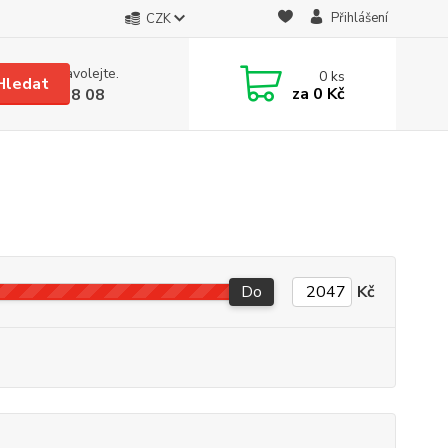
Přihlášení
CZK
 si rady? Zavolejte.
0
ks
Hledat
za
0 Kč
 608 08 18 08
Do
Kč