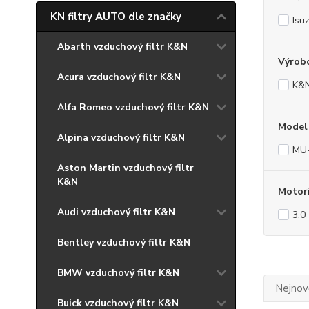
KN filtry AUTO dle značky
Isu
Abarth vzduchový filtr K&N
Výrob
Acura vzduchový filtr K&N
K&
Alfa Romeo vzduchový filtr K&N
Model
Alpina vzduchový filtr K&N
MU
Aston Martin vzduchový filtr
K&N
Motor
Audi vzduchový filtr K&N
3.0
Bentley vzduchový filtr K&N
BMW vzduchový filtr K&N
Nejnově
Buick vzduchový filtr K&N