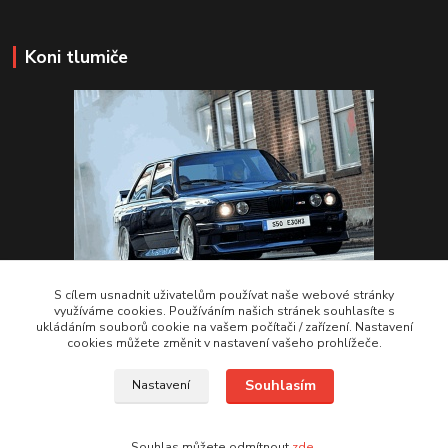
Koni tlumiče
S cílem usnadnit uživatelům používat naše webové stránky
využíváme cookies. Používáním našich stránek souhlasíte s
ukládáním souborů cookie na vašem počítači / zařízení. Nastavení
VSTUPTE Koni tlumiče
cookies můžete změnit v nastavení vašeho prohlížeče.
Souhlasím
Nastavení
by 2Racing.cz 2012-2026
Souhlas můžete odmítnout
zde
.