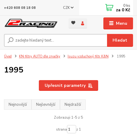
0
ks
CZK
+420 608 08 18 08
za
0 Kč
Menu
Hledat
Úvod
KN filtry AUTO dle značky
Isuzu vzduchový filtr K&N
1995
1995
Upřesnit parametry
Nejnovější
Nejlevnější
Nejdražší
Zobrazuji 1-5 z 5
strana
z 1