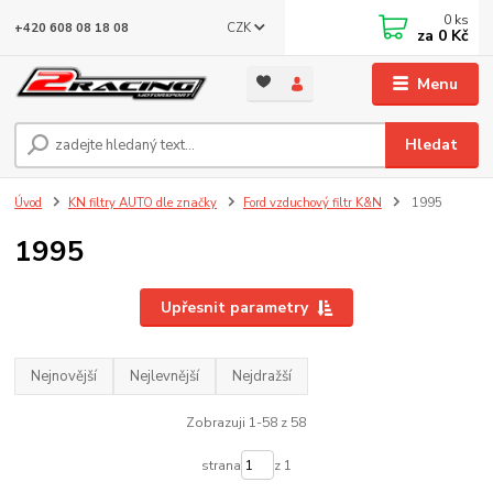
0
ks
CZK
+420 608 08 18 08
za
0 Kč
Menu
Hledat
Úvod
KN filtry AUTO dle značky
Ford vzduchový filtr K&N
1995
1995
Upřesnit parametry
Nejnovější
Nejlevnější
Nejdražší
Zobrazuji 1-58 z 58
strana
z 1