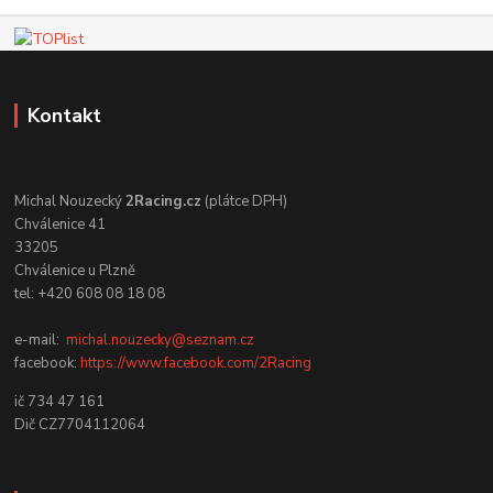
Kontakt
Michal Nouzecký
2Racing.cz
(plátce DPH)
Chválenice 41
33205
Chválenice u Plzně
tel: +420 608 08 18 08
e-mail:
michal.nouzecky@seznam.cz
facebook:
https://www.facebook.com/2Racing
ič 734 47 161
Dič CZ7704112064