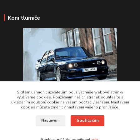
Koni tlumiče
S cílem usnadnit uživatelům používat naše webové stránky
využíváme cookies. Používáním našich stránek souhlasíte s
ukládáním souborů cookie na vašem počítači / zařízení. Nastavení
VSTUPTE Koni tlumiče
cookies můžete změnit v nastavení vašeho prohlížeče.
Souhlasím
Nastavení
by 2Racing.cz 2012-2026
Souhlas můžete odmítnout
zde
.