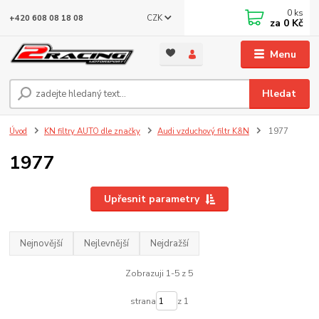
0
ks
CZK
+420 608 08 18 08
za
0 Kč
Menu
Hledat
Úvod
KN filtry AUTO dle značky
Audi vzduchový filtr K&N
1977
1977
Upřesnit parametry
Nejnovější
Nejlevnější
Nejdražší
Zobrazuji 1-5 z 5
strana
z 1