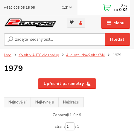
0
ks
CZK
+420 608 08 18 08
za
0 Kč
Menu
Hledat
Úvod
KN filtry AUTO dle značky
Audi vzduchový filtr K&N
1979
1979
Upřesnit parametry
Nejnovější
Nejlevnější
Nejdražší
Zobrazuji 1-9 z 9
strana
z 1