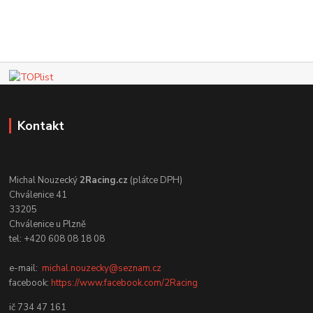
Kontakt
Michal Nouzecký
2Racing.cz
(plátce DPH)
Chválenice 41
33205
Chválenice u Plzně
tel: +420 608 08 18 08
e-mail:
michal.nouzecky@seznam.cz
facebook:
https://www.facebook.com/2Racing
ič 734 47 161