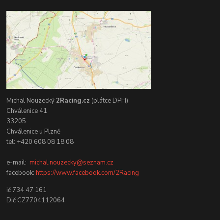
Michal Nouzecký
2Racing.cz
(plátce DPH)
Chválenice 41
33205
Chválenice u Plzně
tel: +420 608 08 18 08
e-mail:
michal.nouzecky@seznam.cz
facebook:
https://www.facebook.com/2Racing
ič 734 47 161
Dič CZ7704112064