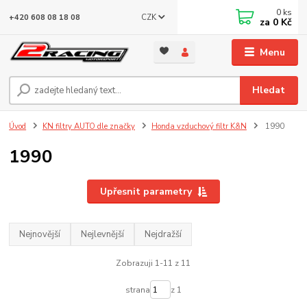
0
ks
CZK
+420 608 08 18 08
za
0 Kč
Menu
Hledat
Úvod
KN filtry AUTO dle značky
Honda vzduchový filtr K&N
1990
1990
Upřesnit parametry
Nejnovější
Nejlevnější
Nejdražší
Zobrazuji 1-11 z 11
strana
z 1