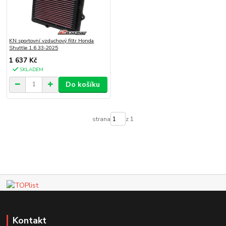
KN sportovní vzduchový filtr Honda
Shuttle 1.6 33-2025
1 637 Kč
SKLADEM
Do košíku
strana
z 1
Kontakt