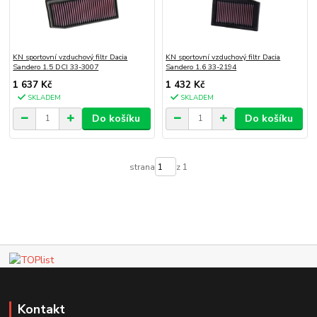
KN sportovní vzduchový filtr Dacia
KN sportovní vzduchový filtr Dacia
Sandero 1.5 DCI 33-3007
Sandero 1.6 33-2194
1 637 Kč
1 432 Kč
SKLADEM
SKLADEM
Do košíku
Do košíku
strana
z 1
Kontakt