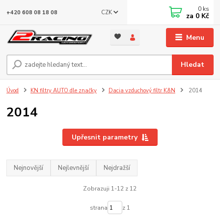
0
ks
CZK
+420 608 08 18 08
za
0 Kč
Menu
Hledat
Úvod
KN filtry AUTO dle značky
Dacia vzduchový filtr K&N
2014
2014
Upřesnit parametry
Nejnovější
Nejlevnější
Nejdražší
Zobrazuji 1-12 z 12
strana
z 1