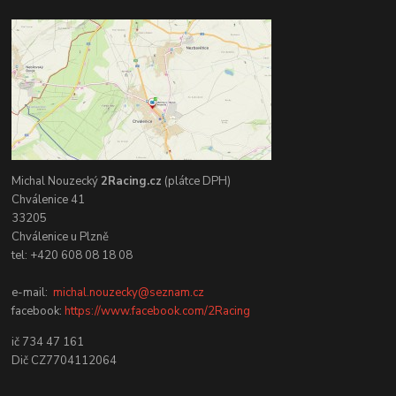
Michal Nouzecký
2Racing.cz
(plátce DPH)
Chválenice 41
33205
Chválenice u Plzně
tel: +420 608 08 18 08
e-mail:
michal.nouzecky@seznam.cz
facebook:
https://www.facebook.com/2Racing
ič 734 47 161
Dič CZ7704112064