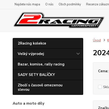
Najdete nás mapa
O nás
Obch.podmínky
Recenze zákazn
Úvod
K
2Racing kolekce
202
Velký výprodej
Bazar, komise, rally racing
Cena:
SADY SETY BALÍČKY
Zboží s časově omezenou
Skl
slevou
Auto a moto díly
Značk