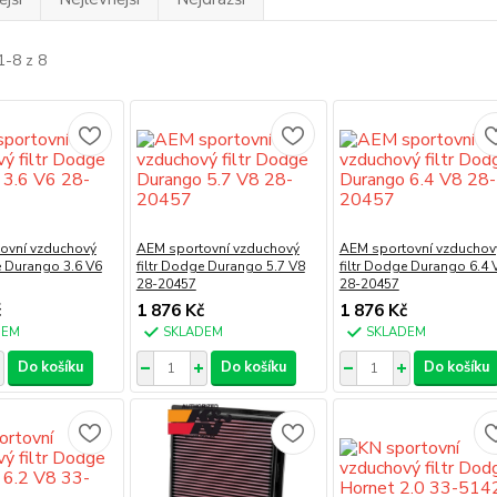
1-8 z 8
ovní vzduchový
AEM sportovní vzduchový
AEM sportovní vzduchov
e Durango 3.6 V6
filtr Dodge Durango 5.7 V8
filtr Dodge Durango 6.4 
28-20457
28-20457
č
1 876 Kč
1 876 Kč
DEM
SKLADEM
SKLADEM
Do košíku
Do košíku
Do košíku