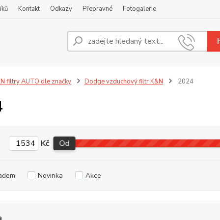
íků
Kontakt
Odkazy
Přepravné
Fotogalerie
Nevíte
+420
N filtry AUTO dle značky
Dodge vzduchový filtr K&N
2024
4
Kč
Od
adem
Novinka
Akce
a