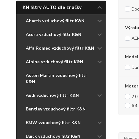
KN filtry AUTO dle značky
Do
Abarth vzduchový filtr K&N
Výrob
Acura vzduchový filtr K&N
AE
Alfa Romeo vzduchový filtr K&N
Model
Alpina vzduchový filtr K&N
Dur
Aston Martin vzduchový filtr
K&N
Motor
Audi vzduchový filtr K&N
2.0
6.4
Bentley vzduchový filtr K&N
BMW vzduchový filtr K&N
Buick vzduchový filtr K&N
Nejnově