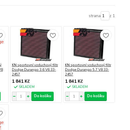
strana
z 1
ý
KN sportovní vzduchový filtr
KN sportovní vzduchový filtr
V8
Dodge Durango 3.6 V6 33-
Dodge Durango 5.7 V8 33-
2457
2457
1 841 Kč
1 841 Kč
SKLADEM
SKLADEM
Do košíku
Do košíku