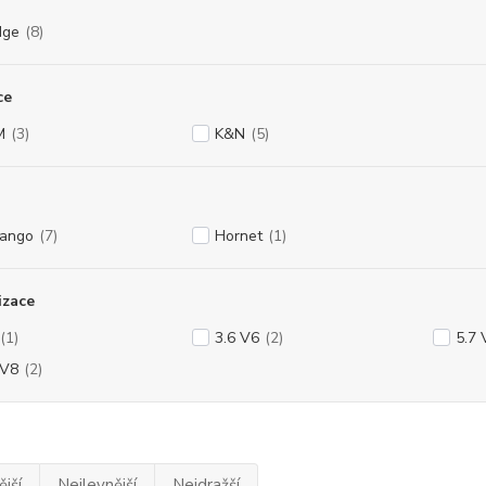
dge
(8)
ce
M
(3)
K&N
(5)
ango
(7)
Hornet
(1)
izace
(1)
3.6 V6
(2)
5.7 
 V8
(2)
jší
Nejlevnější
Nejdražší