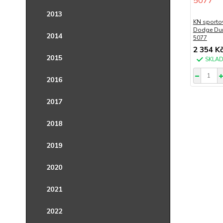
2013
KN sportov
Dodge Dur
2014
5077
2 354 K
2015
SKLA
2016
2017
2018
2019
2020
2021
2022