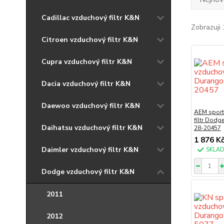
Cadillac vzduchový filtr K&N
Zobrazuji 
Citroen vzduchový filtr K&N
Cupra vzduchový filtr K&N
Dacia vzduchový filtr K&N
Daewoo vzduchový filtr K&N
AEM sport
filtr Dodg
Daihatsu vzduchový filtr K&N
28-20457
1 876 K
Daimler vzduchový filtr K&N
SKLA
Dodge vzduchový filtr K&N
2011
2012