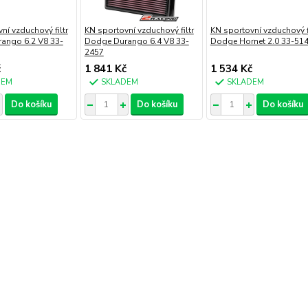
ní vzduchový filtr
KN sportovní vzduchový filtr
KN sportovní vzduchový fi
ango 6.2 V8 33-
Dodge Durango 6.4 V8 33-
Dodge Hornet 2.0 33-51
2457
č
1 841 Kč
1 534 Kč
DEM
SKLADEM
SKLADEM
Do košíku
Do košíku
Do košíku