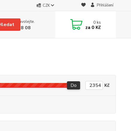
Přihlášení
CZK
 si rady? Zavolejte.
0
ks
Hledat
za
0 Kč
 608 08 18 08
Do
Kč