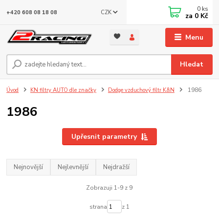
0
ks
CZK
+420 608 08 18 08
za
0 Kč
Menu
Hledat
Úvod
KN filtry AUTO dle značky
Dodge vzduchový filtr K&N
1986
1986
Upřesnit parametry
Nejnovější
Nejlevnější
Nejdražší
Zobrazuji 1-9 z 9
strana
z 1