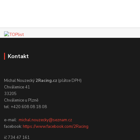
Kontakt
Michal Nouzecký
2Racing.cz
(plátce DPH)
Chválenice 41
33205
Chválenice u Plzně
tel: +420 608 08 18 08
e-mail:
michal.nouzecky@seznam.cz
facebook:
https://www.facebook.com/2Racing
ič 734 47 161