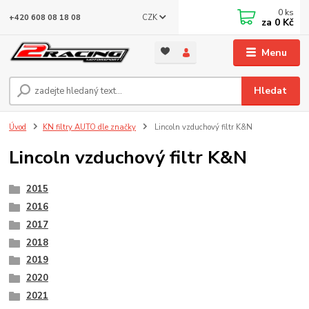
0
ks
CZK
+420 608 08 18 08
za
0 Kč
Menu
Hledat
Úvod
KN filtry AUTO dle značky
Lincoln vzduchový filtr K&N
Lincoln vzduchový filtr K&N
2015
2016
2017
2018
2019
2020
2021