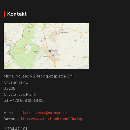
Kontakt
Michal Nouzecký
2Racing.cz
(plátce DPH)
Chválenice 41
33205
Chválenice u Plzně
tel: +420 608 08 18 08
e-mail:
michal.nouzecky@seznam.cz
facebook:
https://www.facebook.com/2Racing
ič 734 47 161